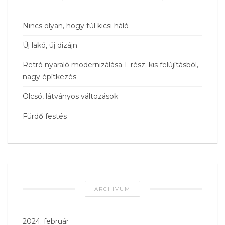
Nincs olyan, hogy túl kicsi háló
Új lakó, új dizájn
Retró nyaraló modernizálása 1. rész: kis felújításból,
nagy építkezés
Olcsó, látványos változások
Fürdő festés
ARCHÍVUM
2024. február