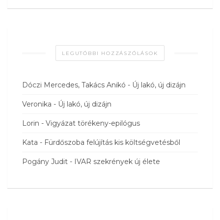
LEGUTÓBBI HOZZÁSZÓLÁSOK
Dóczi Mercedes, Takács Anikó
-
Új lakó, új dizájn
Veronika
-
Új lakó, új dizájn
Lorin
-
Vigyázat törékeny-epilógus
Kata
-
Fürdőszoba felújítás kis költségvetésből
Pogány Judit
-
IVAR szekrények új élete