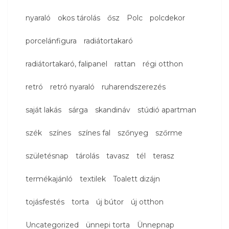
nyaraló
okos tárolás
ősz
Polc
polcdekor
porcelánfigura
radiátortakaró
radiátortakaró, falipanel
rattan
régi otthon
retró
retró nyaraló
ruharendszerezés
saját lakás
sárga
skandináv
stúdió apartman
szék
színes
színes fal
szőnyeg
szőrme
születésnap
tárolás
tavasz
tél
terasz
termékajánló
textilek
Toalett dizájn
tojásfestés
torta
új bútor
új otthon
Uncategorized
ünnepi torta
Ünnepnap