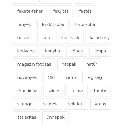
fekete-fehér
felújítás
festés
fények
fürdőszoba
hálószoba
húsvét
ikea
ikea hack
karácsony
kedvenc
konyha
képek
lámpa
magazin fotózás
nappali
natúr
növények
Oldi
retró
régiség
skandináv
színes
Terasz
tárolás
vintage
virágok
volt-lett
Xmas
átalakítás
ünnepek