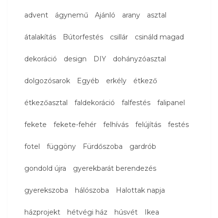
advent
ágynemű
Ajánló
arany
asztal
átalakítás
Bútorfestés
csillár
csináld magad
dekoráció
design
DIY
dohányzóasztal
dolgozósarok
Egyéb
erkély
étkező
étkezőasztal
faldekoráció
falfestés
falipanel
fekete
fekete-fehér
felhívás
felújítás
festés
fotel
függöny
Fürdőszoba
gardrób
gondold újra
gyerekbarát berendezés
gyerekszoba
hálószoba
Halottak napja
házprojekt
hétvégi ház
húsvét
Ikea