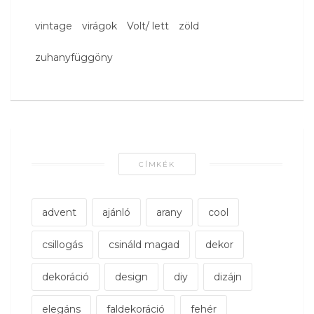
vintage
virágok
Volt/ lett
zöld
zuhanyfüggöny
CÍMKÉK
advent
ajánló
arany
cool
csillogás
csináld magad
dekor
dekoráció
design
diy
dizájn
elegáns
faldekoráció
fehér