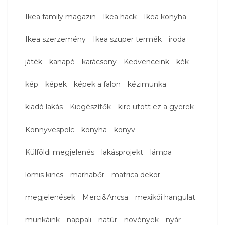
Ikea family magazin
Ikea hack
Ikea konyha
Ikea szerzemény
Ikea szuper termék
iroda
játék
kanapé
karácsony
Kedvenceink
kék
kép
képek
képek a falon
kézimunka
kiadó lakás
Kiegészítők
kire ütött ez a gyerek
Könnyvespolc
konyha
könyv
Külföldi megjelenés
lakásprojekt
lámpa
lomis kincs
marhabőr
matrica dekor
megjelenések
Merci&Ancsa
mexikói hangulat
munkáink
nappali
natúr
növények
nyár