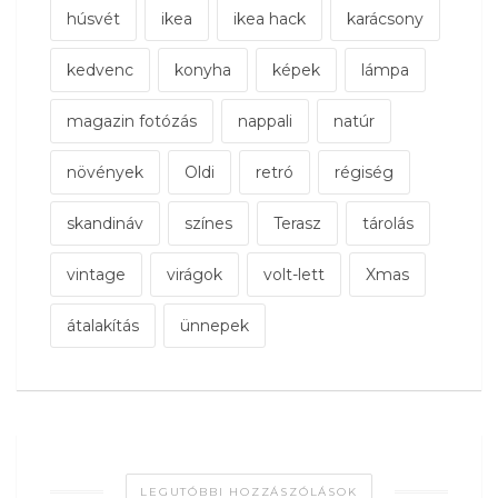
húsvét
ikea
ikea hack
karácsony
kedvenc
konyha
képek
lámpa
magazin fotózás
nappali
natúr
növények
Oldi
retró
régiség
skandináv
színes
Terasz
tárolás
vintage
virágok
volt-lett
Xmas
átalakítás
ünnepek
LEGUTÓBBI HOZZÁSZÓLÁSOK