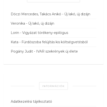
Dóczi Mercedes, Takács Anikó
-
Új lakó, új dizájn
Veronika
-
Új lakó, új dizájn
Lorin
-
Vigyázat törékeny-epilógus
Kata
-
Fürdőszoba felújítás kis költségvetésből
Pogány Judit
-
IVAR szekrények új élete
INFORMÁCIÓK
Adatkezelési tájékoztató