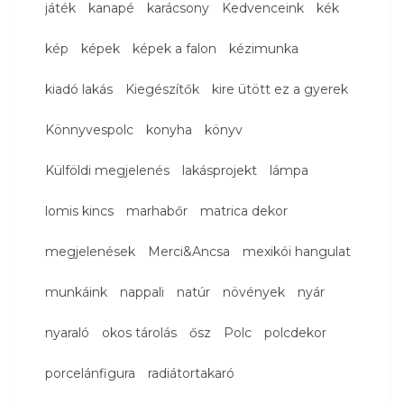
játék
kanapé
karácsony
Kedvenceink
kék
kép
képek
képek a falon
kézimunka
kiadó lakás
Kiegészítők
kire ütött ez a gyerek
Könnyvespolc
konyha
könyv
Külföldi megjelenés
lakásprojekt
lámpa
lomis kincs
marhabőr
matrica dekor
megjelenések
Merci&Ancsa
mexikói hangulat
munkáink
nappali
natúr
növények
nyár
nyaraló
okos tárolás
ősz
Polc
polcdekor
porcelánfigura
radiátortakaró