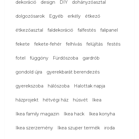
dekoráció
design
DIY
dohányzóasztal
dolgozósarok
Egyéb
erkély
étkező
étkezőasztal
faldekoráció
falfestés
falipanel
fekete
fekete-fehér
felhívás
felújítás
festés
fotel
függöny
Fürdőszoba
gardrób
gondold újra
gyerekbarát berendezés
gyerekszoba
hálószoba
Halottak napja
házprojekt
hétvégi ház
húsvét
Ikea
Ikea family magazin
Ikea hack
Ikea konyha
Ikea szerzemény
Ikea szuper termék
iroda