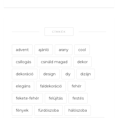
CÍMKÉK
advent
ajánló
arany
cool
csillogás
csináld magad
dekor
dekoráció
design
diy
dizájn
elegáns
faldekoráció
fehér
fekete-fehér
felújítás
festés
fények
fürdőszoba
hálószoba