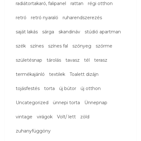
radiátortakaró, falipanel
rattan
régi otthon
retró
retró nyaraló
ruharendszerezés
saját lakás
sárga
skandináv
stúdió apartman
szék
színes
színes fal
szőnyeg
szőrme
születésnap
tárolás
tavasz
tél
terasz
termékajánló
textilek
Toalett dizájn
tojásfestés
torta
új bútor
új otthon
Uncategorized
ünnepi torta
Ünnepnap
vintage
virágok
Volt/ lett
zöld
zuhanyfüggöny