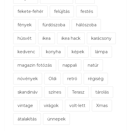
fekete-fehér
felújítás
festés
fények
fürdőszoba
hálószoba
húsvét
ikea
ikea hack
karácsony
kedvenc
konyha
képek
lámpa
magazin fotózás
nappali
natúr
növények
Oldi
retró
régiség
skandináv
színes
Terasz
tárolás
vintage
virágok
volt-lett
Xmas
átalakítás
ünnepek