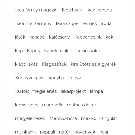
Ikea family magazin
Ikea hack
Ikea konyha
Ikea szerzemény
Ikea szuper termék
iroda
játék
kanapé
karácsony
Kedvenceink
kék
kép
képek
képek a falon
kézimunka
kiadó lakás
Kiegészítők
kire ütött ez a gyerek
Könnyvespolc
konyha
könyv
Külföldi megjelenés
lakásprojekt
lámpa
lomis kincs
marhabőr
matrica dekor
megjelenések
Merci&Ancsa
mexikói hangulat
munkáink
nappali
natúr
növények
nyár