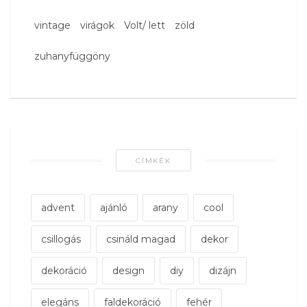
vintage
virágok
Volt/ lett
zöld
zuhanyfüggöny
CÍMKÉK
advent
ajánló
arany
cool
csillogás
csináld magad
dekor
dekoráció
design
diy
dizájn
elegáns
faldekoráció
fehér