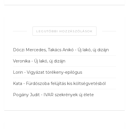
LEGUTÓBBI HOZZÁSZÓLÁSOK
Dóczi Mercedes, Takács Anikó
-
Új lakó, új dizájn
Veronika
-
Új lakó, új dizájn
Lorin
-
Vigyázat törékeny-epilógus
Kata
-
Fürdőszoba felújítás kis költségvetésből
Pogány Judit
-
IVAR szekrények új élete