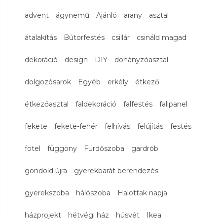
advent
ágynemű
Ajánló
arany
asztal
átalakítás
Bútorfestés
csillár
csináld magad
dekoráció
design
DIY
dohányzóasztal
dolgozósarok
Egyéb
erkély
étkező
étkezőasztal
faldekoráció
falfestés
falipanel
fekete
fekete-fehér
felhívás
felújítás
festés
fotel
függöny
Fürdőszoba
gardrób
gondold újra
gyerekbarát berendezés
gyerekszoba
hálószoba
Halottak napja
házprojekt
hétvégi ház
húsvét
Ikea