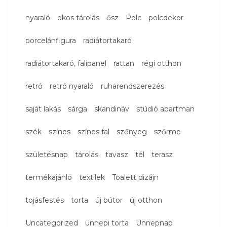
nyaraló
okos tárolás
ősz
Polc
polcdekor
porcelánfigura
radiátortakaró
radiátortakaró, falipanel
rattan
régi otthon
retró
retró nyaraló
ruharendszerezés
saját lakás
sárga
skandináv
stúdió apartman
szék
színes
színes fal
szőnyeg
szőrme
születésnap
tárolás
tavasz
tél
terasz
termékajánló
textilek
Toalett dizájn
tojásfestés
torta
új bútor
új otthon
Uncategorized
ünnepi torta
Ünnepnap