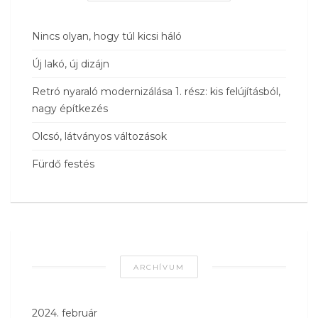
Nincs olyan, hogy túl kicsi háló
Új lakó, új dizájn
Retró nyaraló modernizálása 1. rész: kis felújításból,
nagy építkezés
Olcsó, látványos változások
Fürdő festés
ARCHÍVUM
2024. február