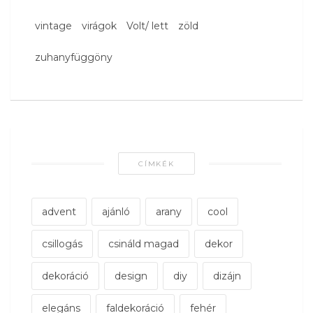
vintage
virágok
Volt/ lett
zöld
zuhanyfüggöny
CÍMKÉK
advent
ajánló
arany
cool
csillogás
csináld magad
dekor
dekoráció
design
diy
dizájn
elegáns
faldekoráció
fehér