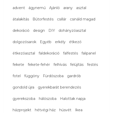
advent
ágynemű
Ajánló
arany
asztal
átalakítás
Bútorfestés
csillár
csináld magad
dekoráció
design
DIY
dohányzóasztal
dolgozósarok
Egyéb
erkély
étkező
étkezőasztal
faldekoráció
falfestés
falipanel
fekete
fekete-fehér
felhívás
felújítás
festés
fotel
függöny
Fürdőszoba
gardrób
gondold újra
gyerekbarát berendezés
gyerekszoba
hálószoba
Halottak napja
házprojekt
hétvégi ház
húsvét
Ikea