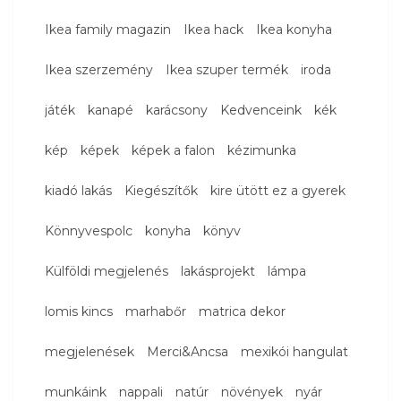
Ikea family magazin
Ikea hack
Ikea konyha
Ikea szerzemény
Ikea szuper termék
iroda
játék
kanapé
karácsony
Kedvenceink
kék
kép
képek
képek a falon
kézimunka
kiadó lakás
Kiegészítők
kire ütött ez a gyerek
Könnyvespolc
konyha
könyv
Külföldi megjelenés
lakásprojekt
lámpa
lomis kincs
marhabőr
matrica dekor
megjelenések
Merci&Ancsa
mexikói hangulat
munkáink
nappali
natúr
növények
nyár