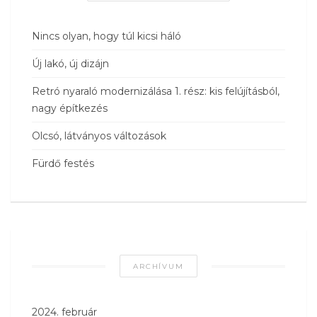
Nincs olyan, hogy túl kicsi háló
Új lakó, új dizájn
Retró nyaraló modernizálása 1. rész: kis felújításból,
nagy építkezés
Olcsó, látványos változások
Fürdő festés
ARCHÍVUM
2024. február