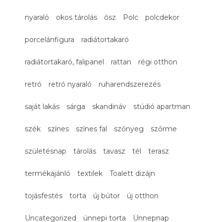
nyaraló
okos tárolás
ősz
Polc
polcdekor
porcelánfigura
radiátortakaró
radiátortakaró, falipanel
rattan
régi otthon
retró
retró nyaraló
ruharendszerezés
saját lakás
sárga
skandináv
stúdió apartman
szék
színes
színes fal
szőnyeg
szőrme
születésnap
tárolás
tavasz
tél
terasz
termékajánló
textilek
Toalett dizájn
tojásfestés
torta
új bútor
új otthon
Uncategorized
ünnepi torta
Ünnepnap