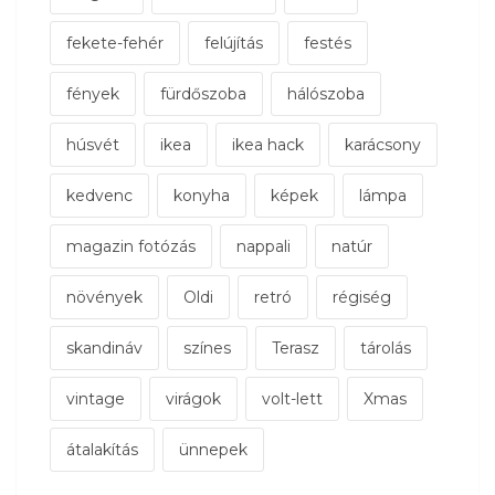
fekete-fehér
felújítás
festés
fények
fürdőszoba
hálószoba
húsvét
ikea
ikea hack
karácsony
kedvenc
konyha
képek
lámpa
magazin fotózás
nappali
natúr
növények
Oldi
retró
régiség
skandináv
színes
Terasz
tárolás
vintage
virágok
volt-lett
Xmas
átalakítás
ünnepek