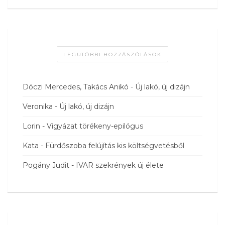
LEGUTÓBBI HOZZÁSZÓLÁSOK
Dóczi Mercedes, Takács Anikó
-
Új lakó, új dizájn
Veronika
-
Új lakó, új dizájn
Lorin
-
Vigyázat törékeny-epilógus
Kata
-
Fürdőszoba felújítás kis költségvetésből
Pogány Judit
-
IVAR szekrények új élete