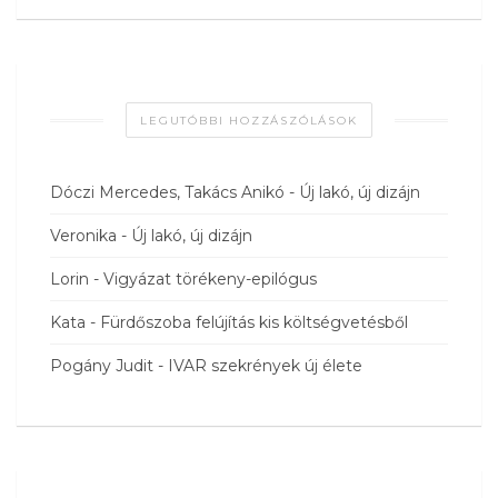
LEGUTÓBBI HOZZÁSZÓLÁSOK
Dóczi Mercedes, Takács Anikó
-
Új lakó, új dizájn
Veronika
-
Új lakó, új dizájn
Lorin
-
Vigyázat törékeny-epilógus
Kata
-
Fürdőszoba felújítás kis költségvetésből
Pogány Judit
-
IVAR szekrények új élete