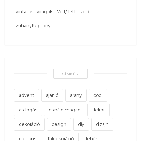
vintage
virágok
Volt/ lett
zöld
zuhanyfüggöny
CÍMKÉK
advent
ajánló
arany
cool
csillogás
csináld magad
dekor
dekoráció
design
diy
dizájn
elegáns
faldekoráció
fehér