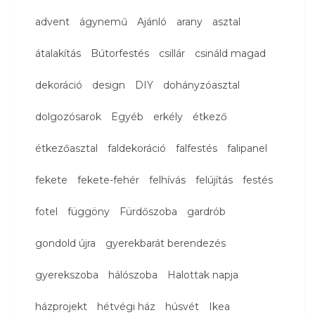
advent
ágynemű
Ajánló
arany
asztal
átalakítás
Bútorfestés
csillár
csináld magad
dekoráció
design
DIY
dohányzóasztal
dolgozósarok
Egyéb
erkély
étkező
étkezőasztal
faldekoráció
falfestés
falipanel
fekete
fekete-fehér
felhívás
felújítás
festés
fotel
függöny
Fürdőszoba
gardrób
gondold újra
gyerekbarát berendezés
gyerekszoba
hálószoba
Halottak napja
házprojekt
hétvégi ház
húsvét
Ikea