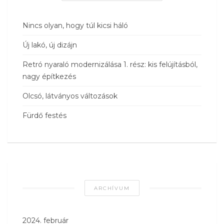
Nincs olyan, hogy túl kicsi háló
Új lakó, új dizájn
Retró nyaraló modernizálása 1. rész: kis felújításból,
nagy építkezés
Olcsó, látványos változások
Fürdő festés
ARCHÍVUM
2024. február