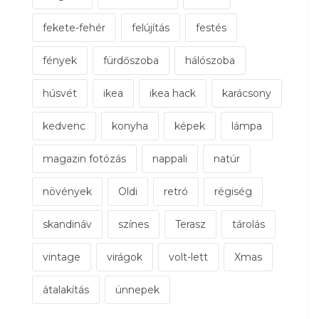
fekete-fehér
felújítás
festés
fények
fürdőszoba
hálószoba
húsvét
ikea
ikea hack
karácsony
kedvenc
konyha
képek
lámpa
magazin fotózás
nappali
natúr
növények
Oldi
retró
régiség
skandináv
színes
Terasz
tárolás
vintage
virágok
volt-lett
Xmas
átalakítás
ünnepek