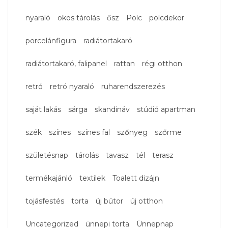
nyaraló
okos tárolás
ősz
Polc
polcdekor
porcelánfigura
radiátortakaró
radiátortakaró, falipanel
rattan
régi otthon
retró
retró nyaraló
ruharendszerezés
saját lakás
sárga
skandináv
stúdió apartman
szék
színes
színes fal
szőnyeg
szőrme
születésnap
tárolás
tavasz
tél
terasz
termékajánló
textilek
Toalett dizájn
tojásfestés
torta
új bútor
új otthon
Uncategorized
ünnepi torta
Ünnepnap