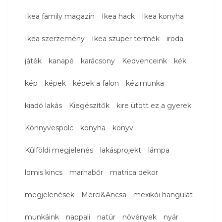
Ikea family magazin
Ikea hack
Ikea konyha
Ikea szerzemény
Ikea szuper termék
iroda
játék
kanapé
karácsony
Kedvenceink
kék
kép
képek
képek a falon
kézimunka
kiadó lakás
Kiegészítők
kire ütött ez a gyerek
Könnyvespolc
konyha
könyv
Külföldi megjelenés
lakásprojekt
lámpa
lomis kincs
marhabőr
matrica dekor
megjelenések
Merci&Ancsa
mexikói hangulat
munkáink
nappali
natúr
növények
nyár