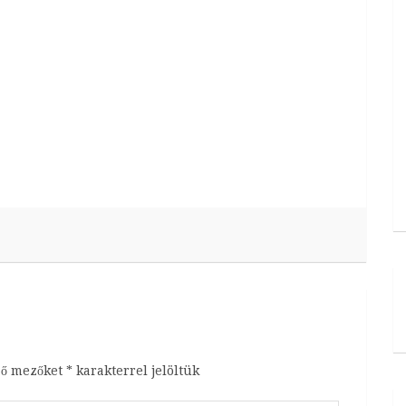
ző mezőket
*
karakterrel jelöltük