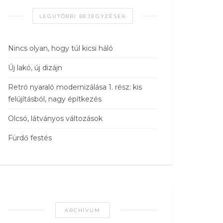
LEGUTÓBBI BEJEGYZÉSEK
Nincs olyan, hogy túl kicsi háló
Új lakó, új dizájn
Retró nyaraló modernizálása 1. rész: kis
felújításból, nagy építkezés
Olcsó, látványos változások
Fürdő festés
ARCHÍVUM