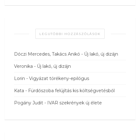
LEGUTÓBBI HOZZÁSZÓLÁSOK
Dóczi Mercedes, Takács Anikó
-
Új lakó, új dizájn
Veronika
-
Új lakó, új dizájn
Lorin
-
Vigyázat törékeny-epilógus
Kata
-
Fürdőszoba felújítás kis költségvetésből
Pogány Judit
-
IVAR szekrények új élete