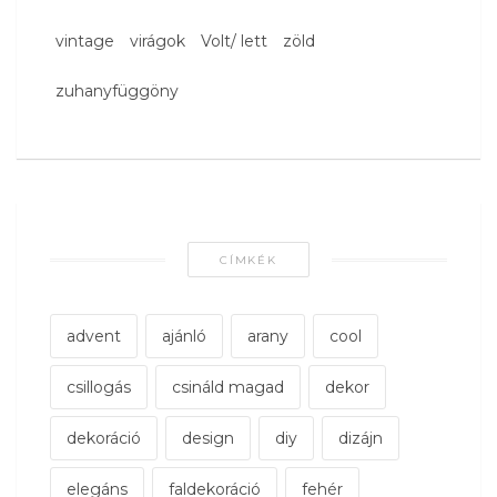
vintage
virágok
Volt/ lett
zöld
zuhanyfüggöny
CÍMKÉK
advent
ajánló
arany
cool
csillogás
csináld magad
dekor
dekoráció
design
diy
dizájn
elegáns
faldekoráció
fehér