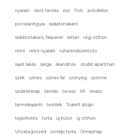
nyaraló
okos tárolás
ősz
Polc
polcdekor
porcelánfigura
radiátortakaró
radiátortakaró, falipanel
rattan
régi otthon
retró
retró nyaraló
ruharendszerezés
saját lakás
sárga
skandináv
stúdió apartman
szék
színes
színes fal
szőnyeg
szőrme
születésnap
tárolás
tavasz
tél
terasz
termékajánló
textilek
Toalett dizájn
tojásfestés
torta
új bútor
új otthon
Uncategorized
ünnepi torta
Ünnepnap