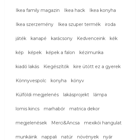
Ikea family magazin
Ikea hack
Ikea konyha
Ikea szerzemény
Ikea szuper termék
iroda
játék
kanapé
karácsony
Kedvenceink
kék
kép
képek
képek a falon
kézimunka
kiadó lakás
Kiegészítők
kire ütött ez a gyerek
Könnyvespolc
konyha
könyv
Külföldi megjelenés
lakásprojekt
lámpa
lomis kincs
marhabőr
matrica dekor
megjelenések
Merci&Ancsa
mexikói hangulat
munkáink
nappali
natúr
növények
nyár