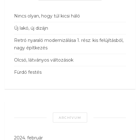
Nincs olyan, hogy túl kicsi háló
Új lakó, új dizájn
Retró nyaraló modernizálása 1. rész: kis felújításból,
nagy építkezés
Olcsó, látványos változások
Fürdő festés
ARCHÍVUM
2024. február