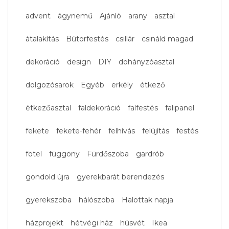
advent
ágynemű
Ajánló
arany
asztal
átalakítás
Bútorfestés
csillár
csináld magad
dekoráció
design
DIY
dohányzóasztal
dolgozósarok
Egyéb
erkély
étkező
étkezőasztal
faldekoráció
falfestés
falipanel
fekete
fekete-fehér
felhívás
felújítás
festés
fotel
függöny
Fürdőszoba
gardrób
gondold újra
gyerekbarát berendezés
gyerekszoba
hálószoba
Halottak napja
házprojekt
hétvégi ház
húsvét
Ikea