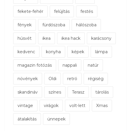
fekete-fehér
felújítás
festés
fények
fürdőszoba
hálószoba
húsvét
ikea
ikea hack
karácsony
kedvenc
konyha
képek
lámpa
magazin fotózás
nappali
natúr
növények
Oldi
retró
régiség
skandináv
színes
Terasz
tárolás
vintage
virágok
volt-lett
Xmas
átalakítás
ünnepek