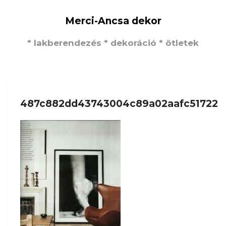
Merci-Ancsa dekor
* lakberendezés * dekoráció * ötletek
487c882dd43743004c89a02aafc51722