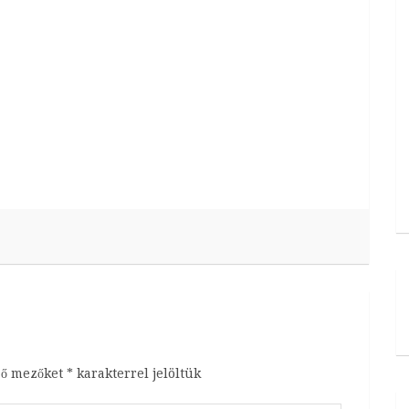
ző mezőket
*
karakterrel jelöltük