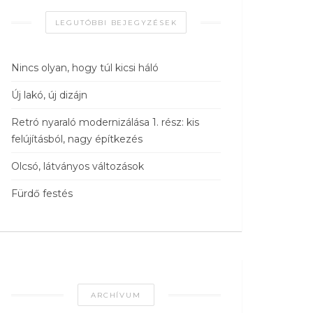
LEGUTÓBBI BEJEGYZÉSEK
Nincs olyan, hogy túl kicsi háló
Új lakó, új dizájn
Retró nyaraló modernizálása 1. rész: kis
felújításból, nagy építkezés
Olcsó, látványos változások
Fürdő festés
ARCHÍVUM