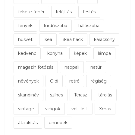
fekete-fehér
felújítás
festés
fények
fürdőszoba
hálószoba
húsvét
ikea
ikea hack
karácsony
kedvenc
konyha
képek
lámpa
magazin fotózás
nappali
natúr
növények
Oldi
retró
régiség
skandináv
színes
Terasz
tárolás
vintage
virágok
volt-lett
Xmas
átalakítás
ünnepek