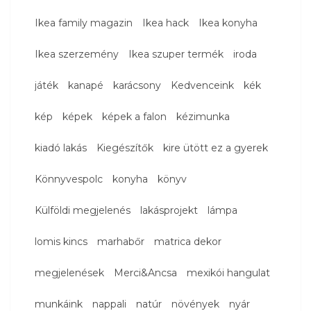
Ikea family magazin
Ikea hack
Ikea konyha
Ikea szerzemény
Ikea szuper termék
iroda
játék
kanapé
karácsony
Kedvenceink
kék
kép
képek
képek a falon
kézimunka
kiadó lakás
Kiegészítők
kire ütött ez a gyerek
Könnyvespolc
konyha
könyv
Külföldi megjelenés
lakásprojekt
lámpa
lomis kincs
marhabőr
matrica dekor
megjelenések
Merci&Ancsa
mexikói hangulat
munkáink
nappali
natúr
növények
nyár