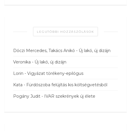
LEGUTÓBBI HOZZÁSZÓLÁSOK
Dóczi Mercedes, Takács Anikó
-
Új lakó, új dizájn
Veronika
-
Új lakó, új dizájn
Lorin
-
Vigyázat törékeny-epilógus
Kata
-
Fürdőszoba felújítás kis költségvetésből
Pogány Judit
-
IVAR szekrények új élete