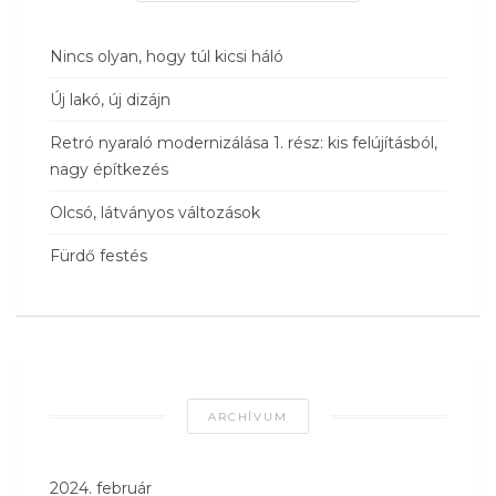
Nincs olyan, hogy túl kicsi háló
Új lakó, új dizájn
Retró nyaraló modernizálása 1. rész: kis felújításból,
nagy építkezés
Olcsó, látványos változások
Fürdő festés
ARCHÍVUM
2024. február