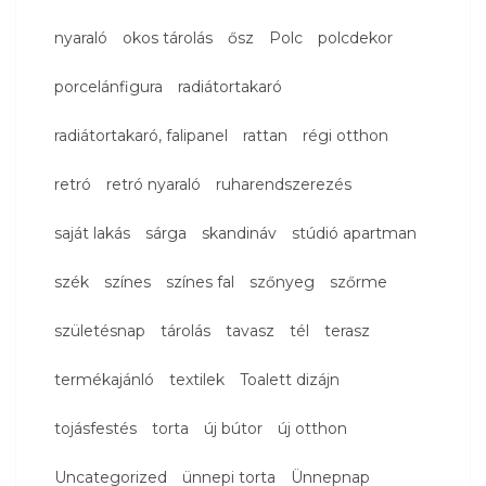
nyaraló
okos tárolás
ősz
Polc
polcdekor
porcelánfigura
radiátortakaró
radiátortakaró, falipanel
rattan
régi otthon
retró
retró nyaraló
ruharendszerezés
saját lakás
sárga
skandináv
stúdió apartman
szék
színes
színes fal
szőnyeg
szőrme
születésnap
tárolás
tavasz
tél
terasz
termékajánló
textilek
Toalett dizájn
tojásfestés
torta
új bútor
új otthon
Uncategorized
ünnepi torta
Ünnepnap