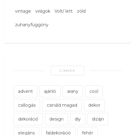
vintage
virágok
Volt/ lett
zöld
zuhanyfüggöny
CÍMKÉK
advent
ajánló
arany
cool
csillogás
csináld magad
dekor
dekoráció
design
diy
dizájn
elegáns
faldekoráció
fehér