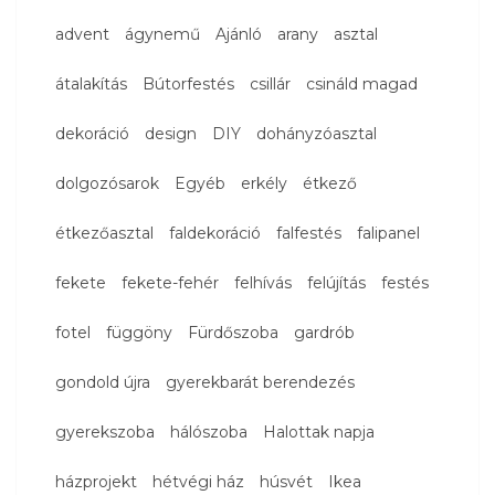
advent
ágynemű
Ajánló
arany
asztal
átalakítás
Bútorfestés
csillár
csináld magad
dekoráció
design
DIY
dohányzóasztal
dolgozósarok
Egyéb
erkély
étkező
étkezőasztal
faldekoráció
falfestés
falipanel
fekete
fekete-fehér
felhívás
felújítás
festés
fotel
függöny
Fürdőszoba
gardrób
gondold újra
gyerekbarát berendezés
gyerekszoba
hálószoba
Halottak napja
házprojekt
hétvégi ház
húsvét
Ikea