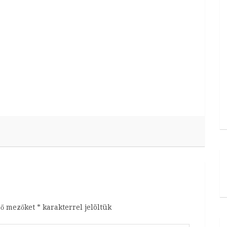
ző mezőket
*
karakterrel jelöltük