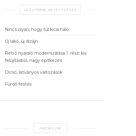
LEGUTÓBBI BEJEGYZÉSEK
Nincs olyan, hogy túl kicsi háló
Új lakó, új dizájn
Retró nyaraló modernizálása 1. rész: kis
felújításból, nagy építkezés
Olcsó, látványos változások
Fürdő festés
ARCHÍVUM