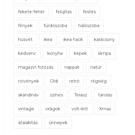
fekete-fehér
felújítás
festés
fények
fürdőszoba
hálószoba
húsvét
ikea
ikea hack
karácsony
kedvenc
konyha
képek
lámpa
magazin fotózás
nappali
natúr
növények
Oldi
retró
régiség
skandináv
színes
Terasz
tárolás
vintage
virágok
volt-lett
Xmas
átalakítás
ünnepek