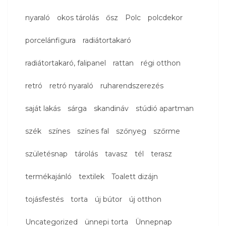
nyaraló
okos tárolás
ősz
Polc
polcdekor
porcelánfigura
radiátortakaró
radiátortakaró, falipanel
rattan
régi otthon
retró
retró nyaraló
ruharendszerezés
saját lakás
sárga
skandináv
stúdió apartman
szék
színes
színes fal
szőnyeg
szőrme
születésnap
tárolás
tavasz
tél
terasz
termékajánló
textilek
Toalett dizájn
tojásfestés
torta
új bútor
új otthon
Uncategorized
ünnepi torta
Ünnepnap