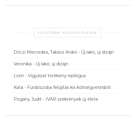
LEGUTÓBBI HOZZÁSZÓLÁSOK
Dóczi Mercedes, Takács Anikó
-
Új lakó, új dizájn
Veronika
-
Új lakó, új dizájn
Lorin
-
Vigyázat törékeny-epilógus
Kata
-
Fürdőszoba felújítás kis költségvetésből
Pogány Judit
-
IVAR szekrények új élete