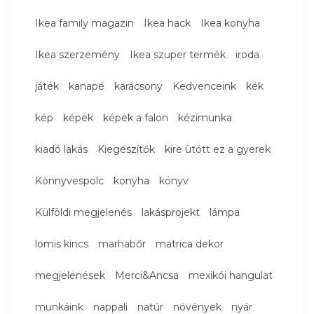
Ikea family magazin
Ikea hack
Ikea konyha
Ikea szerzemény
Ikea szuper termék
iroda
játék
kanapé
karácsony
Kedvenceink
kék
kép
képek
képek a falon
kézimunka
kiadó lakás
Kiegészítők
kire ütött ez a gyerek
Könnyvespolc
konyha
könyv
Külföldi megjelenés
lakásprojekt
lámpa
lomis kincs
marhabőr
matrica dekor
megjelenések
Merci&Ancsa
mexikói hangulat
munkáink
nappali
natúr
növények
nyár