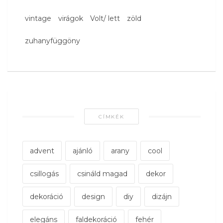
vintage
virágok
Volt/ lett
zöld
zuhanyfüggöny
CÍMKÉK
advent
ajánló
arany
cool
csillogás
csináld magad
dekor
dekoráció
design
diy
dizájn
elegáns
faldekoráció
fehér