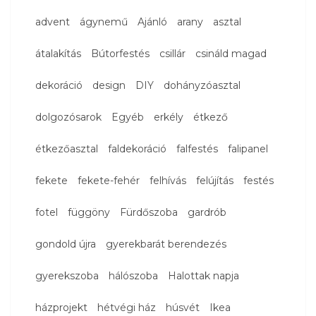
advent
ágynemű
Ajánló
arany
asztal
átalakítás
Bútorfestés
csillár
csináld magad
dekoráció
design
DIY
dohányzóasztal
dolgozósarok
Egyéb
erkély
étkező
étkezőasztal
faldekoráció
falfestés
falipanel
fekete
fekete-fehér
felhívás
felújítás
festés
fotel
függöny
Fürdőszoba
gardrób
gondold újra
gyerekbarát berendezés
gyerekszoba
hálószoba
Halottak napja
házprojekt
hétvégi ház
húsvét
Ikea