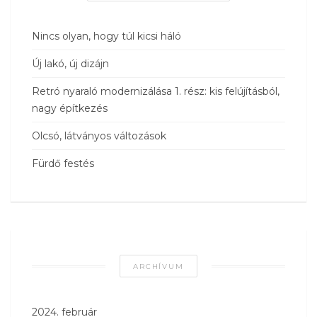
Nincs olyan, hogy túl kicsi háló
Új lakó, új dizájn
Retró nyaraló modernizálása 1. rész: kis felújításból,
nagy építkezés
Olcsó, látványos változások
Fürdő festés
ARCHÍVUM
2024. február