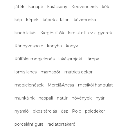
játék
kanapé
karácsony
Kedvenceink
kék
kép
képek
képek a falon
kézimunka
kiadó lakás
Kiegészítők
kire ütött ez a gyerek
Könnyvespolc
konyha
könyv
Külföldi megjelenés
lakásprojekt
lámpa
lomis kincs
marhabőr
matrica dekor
megjelenések
Merci&Ancsa
mexikói hangulat
munkáink
nappali
natúr
növények
nyár
nyaraló
okos tárolás
ősz
Polc
polcdekor
porcelánfigura
radiátortakaró