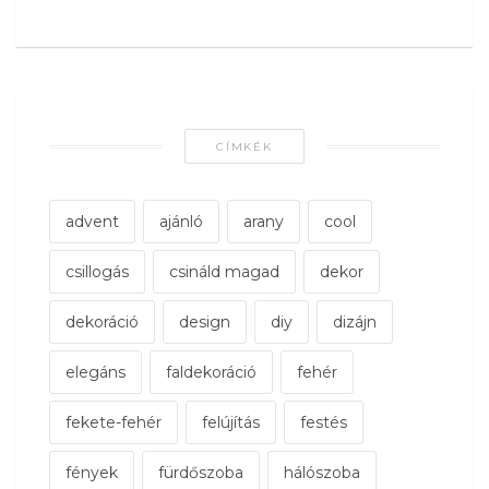
CÍMKÉK
advent
ajánló
arany
cool
csillogás
csináld magad
dekor
dekoráció
design
diy
dizájn
elegáns
faldekoráció
fehér
fekete-fehér
felújítás
festés
fények
fürdőszoba
hálószoba