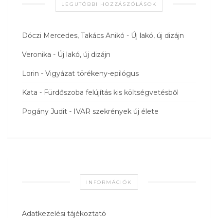
LEGUTÓBBI HOZZÁSZÓLÁSOK
Dóczi Mercedes, Takács Anikó
-
Új lakó, új dizájn
Veronika
-
Új lakó, új dizájn
Lorin
-
Vigyázat törékeny-epilógus
Kata
-
Fürdőszoba felújítás kis költségvetésből
Pogány Judit
-
IVAR szekrények új élete
INFORMÁCIÓK
Adatkezelési tájékoztató