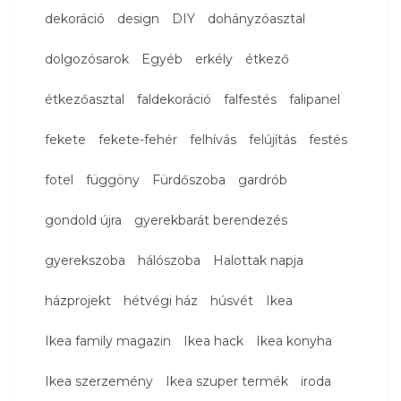
dekoráció
design
DIY
dohányzóasztal
dolgozósarok
Egyéb
erkély
étkező
étkezőasztal
faldekoráció
falfestés
falipanel
fekete
fekete-fehér
felhívás
felújítás
festés
fotel
függöny
Fürdőszoba
gardrób
gondold újra
gyerekbarát berendezés
gyerekszoba
hálószoba
Halottak napja
házprojekt
hétvégi ház
húsvét
Ikea
Ikea family magazin
Ikea hack
Ikea konyha
Ikea szerzemény
Ikea szuper termék
iroda