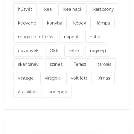
húsvét
ikea
ikea hack
karácsony
kedvenc
konyha
képek
lámpa
magazin fotózás
nappali
natúr
növények
Oldi
retró
régiség
skandináv
színes
Terasz
tárolás
vintage
virágok
volt-lett
Xmas
átalakítás
ünnepek