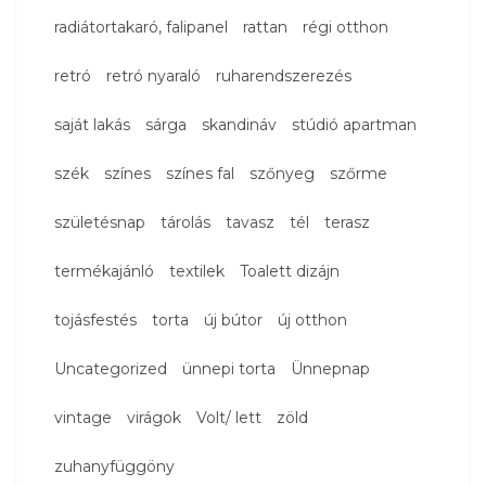
radiátortakaró, falipanel
rattan
régi otthon
retró
retró nyaraló
ruharendszerezés
saját lakás
sárga
skandináv
stúdió apartman
szék
színes
színes fal
szőnyeg
szőrme
születésnap
tárolás
tavasz
tél
terasz
termékajánló
textilek
Toalett dizájn
tojásfestés
torta
új bútor
új otthon
Uncategorized
ünnepi torta
Ünnepnap
vintage
virágok
Volt/ lett
zöld
zuhanyfüggöny