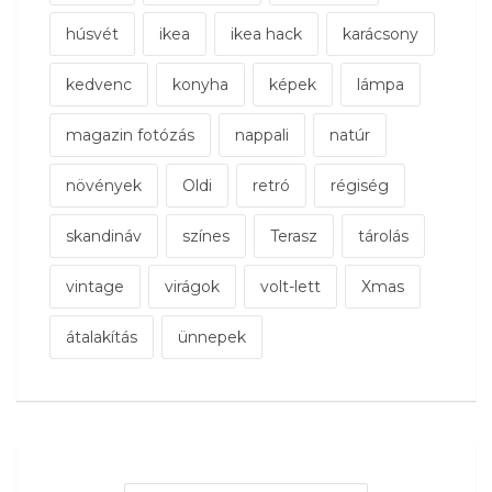
húsvét
ikea
ikea hack
karácsony
kedvenc
konyha
képek
lámpa
magazin fotózás
nappali
natúr
növények
Oldi
retró
régiség
skandináv
színes
Terasz
tárolás
vintage
virágok
volt-lett
Xmas
átalakítás
ünnepek