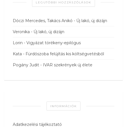
LEGUTÓBBI HOZZÁSZÓLÁSOK
Dóczi Mercedes, Takács Anikó
-
Új lakó, új dizájn
Veronika
-
Új lakó, új dizájn
Lorin
-
Vigyázat törékeny-epilógus
Kata
-
Fürdőszoba felújítás kis költségvetésből
Pogány Judit
-
IVAR szekrények új élete
INFORMÁCIÓK
Adatkezelési tájékoztató