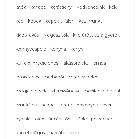
játék
kanapé
karácsony
Kedvenceink
kék
kép
képek
képek a falon
kézimunka
kiadó lakás
Kiegészítők
kire ütött ez a gyerek
Könnyvespolc
konyha
könyv
Külföldi megjelenés
lakásprojekt
lámpa
lomis kincs
marhabőr
matrica dekor
megjelenések
Merci&Ancsa
mexikói hangulat
munkáink
nappali
natúr
növények
nyár
nyaraló
okos tárolás
ősz
Polc
polcdekor
porcelánfigura
radiátortakaró