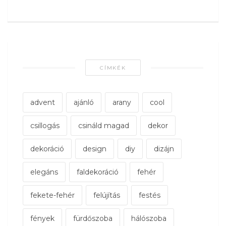
CÍMKÉK
advent
ajánló
arany
cool
csillogás
csináld magad
dekor
dekoráció
design
diy
dizájn
elegáns
faldekoráció
fehér
fekete-fehér
felújítás
festés
fények
fürdőszoba
hálószoba