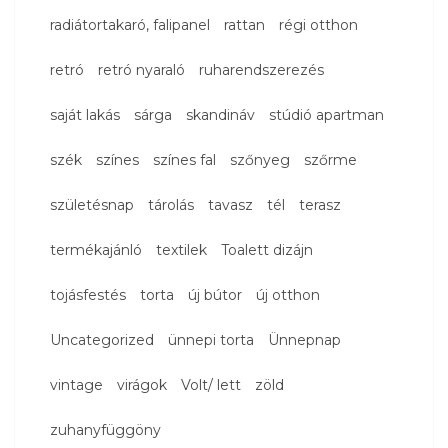
radiátortakaró, falipanel
rattan
régi otthon
retró
retró nyaraló
ruharendszerezés
saját lakás
sárga
skandináv
stúdió apartman
szék
színes
színes fal
szőnyeg
szőrme
születésnap
tárolás
tavasz
tél
terasz
termékajánló
textilek
Toalett dizájn
tojásfestés
torta
új bútor
új otthon
Uncategorized
ünnepi torta
Ünnepnap
vintage
virágok
Volt/ lett
zöld
zuhanyfüggöny