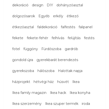
dekoráció
design
DIY
dohányzóasztal
dolgozósarok
Egyéb
erkély
étkező
étkezőasztal
faldekoráció
falfestés
falipanel
fekete
fekete-fehér
felhívás
felújítás
festés
fotel
függöny
Fürdőszoba
gardrób
gondold újra
gyerekbarát berendezés
gyerekszoba
hálószoba
Halottak napja
házprojekt
hétvégi ház
húsvét
Ikea
Ikea family magazin
Ikea hack
Ikea konyha
Ikea szerzemény
Ikea szuper termék
iroda