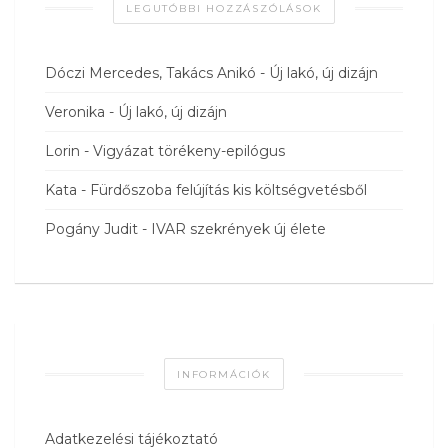
LEGUTÓBBI HOZZÁSZÓLÁSOK
Dóczi Mercedes, Takács Anikó
-
Új lakó, új dizájn
Veronika
-
Új lakó, új dizájn
Lorin
-
Vigyázat törékeny-epilógus
Kata
-
Fürdőszoba felújítás kis költségvetésből
Pogány Judit
-
IVAR szekrények új élete
INFORMÁCIÓK
Adatkezelési tájékoztató