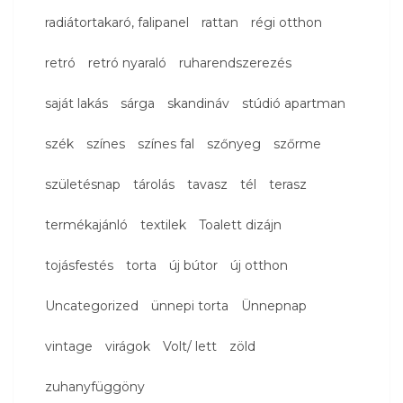
radiátortakaró, falipanel
rattan
régi otthon
retró
retró nyaraló
ruharendszerezés
saját lakás
sárga
skandináv
stúdió apartman
szék
színes
színes fal
szőnyeg
szőrme
születésnap
tárolás
tavasz
tél
terasz
termékajánló
textilek
Toalett dizájn
tojásfestés
torta
új bútor
új otthon
Uncategorized
ünnepi torta
Ünnepnap
vintage
virágok
Volt/ lett
zöld
zuhanyfüggöny