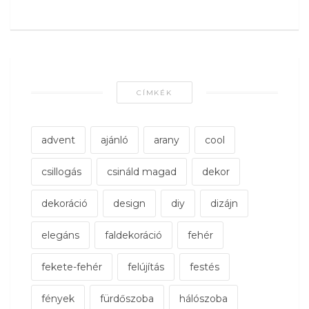
CÍMKÉK
advent
ajánló
arany
cool
csillogás
csináld magad
dekor
dekoráció
design
diy
dizájn
elegáns
faldekoráció
fehér
fekete-fehér
felújítás
festés
fények
fürdőszoba
hálószoba