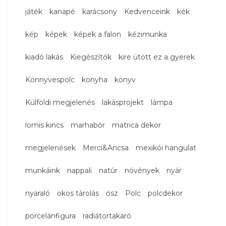
játék
kanapé
karácsony
Kedvenceink
kék
kép
képek
képek a falon
kézimunka
kiadó lakás
Kiegészítők
kire ütött ez a gyerek
Könnyvespolc
konyha
könyv
Külföldi megjelenés
lakásprojekt
lámpa
lomis kincs
marhabőr
matrica dekor
megjelenések
Merci&Ancsa
mexikói hangulat
munkáink
nappali
natúr
növények
nyár
nyaraló
okos tárolás
ősz
Polc
polcdekor
porcelánfigura
radiátortakaró