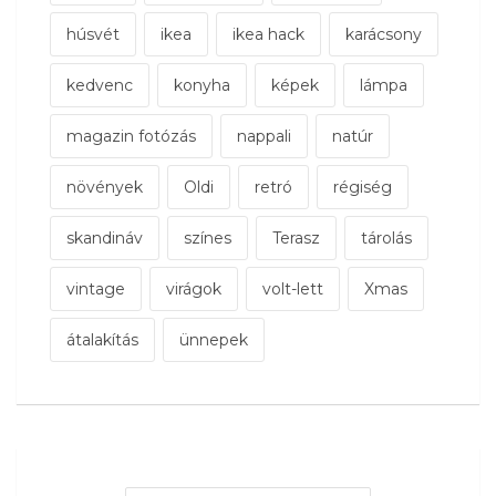
húsvét
ikea
ikea hack
karácsony
kedvenc
konyha
képek
lámpa
magazin fotózás
nappali
natúr
növények
Oldi
retró
régiség
skandináv
színes
Terasz
tárolás
vintage
virágok
volt-lett
Xmas
átalakítás
ünnepek