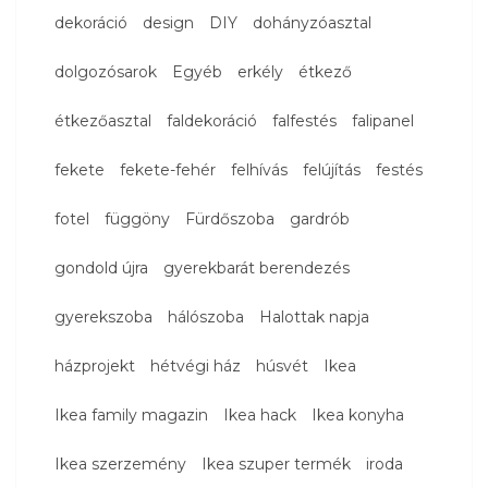
dekoráció
design
DIY
dohányzóasztal
dolgozósarok
Egyéb
erkély
étkező
étkezőasztal
faldekoráció
falfestés
falipanel
fekete
fekete-fehér
felhívás
felújítás
festés
fotel
függöny
Fürdőszoba
gardrób
gondold újra
gyerekbarát berendezés
gyerekszoba
hálószoba
Halottak napja
házprojekt
hétvégi ház
húsvét
Ikea
Ikea family magazin
Ikea hack
Ikea konyha
Ikea szerzemény
Ikea szuper termék
iroda