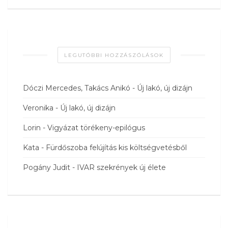
LEGUTÓBBI HOZZÁSZÓLÁSOK
Dóczi Mercedes, Takács Anikó
-
Új lakó, új dizájn
Veronika
-
Új lakó, új dizájn
Lorin
-
Vigyázat törékeny-epilógus
Kata
-
Fürdőszoba felújítás kis költségvetésből
Pogány Judit
-
IVAR szekrények új élete