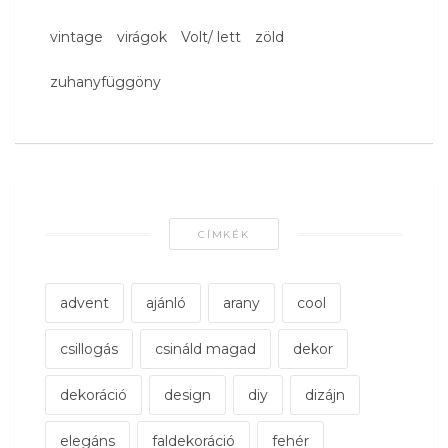
vintage
virágok
Volt/ lett
zöld
zuhanyfüggöny
CÍMKÉK
advent
ajánló
arany
cool
csillogás
csináld magad
dekor
dekoráció
design
diy
dizájn
elegáns
faldekoráció
fehér