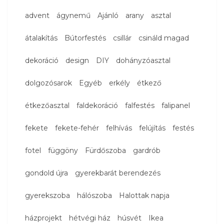
advent
ágynemű
Ajánló
arany
asztal
átalakítás
Bútorfestés
csillár
csináld magad
dekoráció
design
DIY
dohányzóasztal
dolgozósarok
Egyéb
erkély
étkező
étkezőasztal
faldekoráció
falfestés
falipanel
fekete
fekete-fehér
felhívás
felújítás
festés
fotel
függöny
Fürdőszoba
gardrób
gondold újra
gyerekbarát berendezés
gyerekszoba
hálószoba
Halottak napja
házprojekt
hétvégi ház
húsvét
Ikea