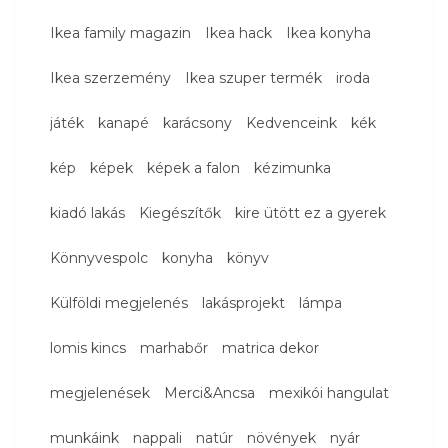
Ikea family magazin
Ikea hack
Ikea konyha
Ikea szerzemény
Ikea szuper termék
iroda
játék
kanapé
karácsony
Kedvenceink
kék
kép
képek
képek a falon
kézimunka
kiadó lakás
Kiegészítők
kire ütött ez a gyerek
Könnyvespolc
konyha
könyv
Külföldi megjelenés
lakásprojekt
lámpa
lomis kincs
marhabőr
matrica dekor
megjelenések
Merci&Ancsa
mexikói hangulat
munkáink
nappali
natúr
növények
nyár