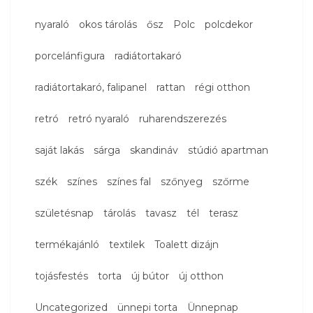
nyaraló
okos tárolás
ősz
Polc
polcdekor
porcelánfigura
radiátortakaró
radiátortakaró, falipanel
rattan
régi otthon
retró
retró nyaraló
ruharendszerezés
saját lakás
sárga
skandináv
stúdió apartman
szék
színes
színes fal
szőnyeg
szőrme
születésnap
tárolás
tavasz
tél
terasz
termékajánló
textilek
Toalett dizájn
tojásfestés
torta
új bútor
új otthon
Uncategorized
ünnepi torta
Ünnepnap