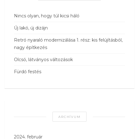
Nincs olyan, hogy túl kicsi háló
Új lakó, új dizájn
Retró nyaraló modernizálása 1. rész: kis felújításból,
nagy építkezés
Olcsó, látványos változások
Fürdő festés
ARCHÍVUM
2024. február