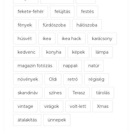
fekete-fehér
felújítás
festés
fények
fürdőszoba
hálószoba
húsvét
ikea
ikea hack
karácsony
kedvenc
konyha
képek
lámpa
magazin fotózás
nappali
natúr
növények
Oldi
retró
régiség
skandináv
színes
Terasz
tárolás
vintage
virágok
volt-lett
Xmas
átalakítás
ünnepek