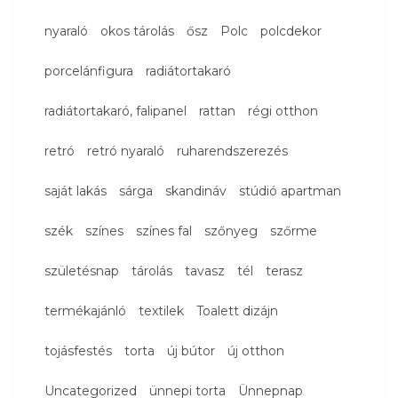
nyaraló
okos tárolás
ősz
Polc
polcdekor
porcelánfigura
radiátortakaró
radiátortakaró, falipanel
rattan
régi otthon
retró
retró nyaraló
ruharendszerezés
saját lakás
sárga
skandináv
stúdió apartman
szék
színes
színes fal
szőnyeg
szőrme
születésnap
tárolás
tavasz
tél
terasz
termékajánló
textilek
Toalett dizájn
tojásfestés
torta
új bútor
új otthon
Uncategorized
ünnepi torta
Ünnepnap