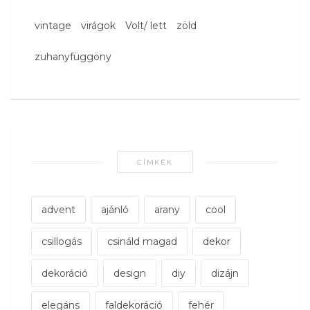
vintage
virágok
Volt/ lett
zöld
zuhanyfüggöny
CÍMKÉK
advent
ajánló
arany
cool
csillogás
csináld magad
dekor
dekoráció
design
diy
dizájn
elegáns
faldekoráció
fehér