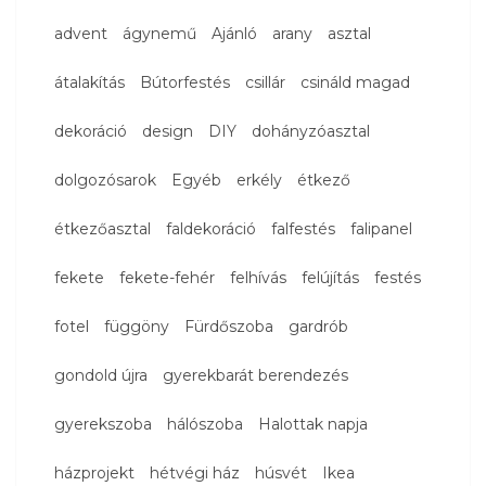
advent
ágynemű
Ajánló
arany
asztal
átalakítás
Bútorfestés
csillár
csináld magad
dekoráció
design
DIY
dohányzóasztal
dolgozósarok
Egyéb
erkély
étkező
étkezőasztal
faldekoráció
falfestés
falipanel
fekete
fekete-fehér
felhívás
felújítás
festés
fotel
függöny
Fürdőszoba
gardrób
gondold újra
gyerekbarát berendezés
gyerekszoba
hálószoba
Halottak napja
házprojekt
hétvégi ház
húsvét
Ikea