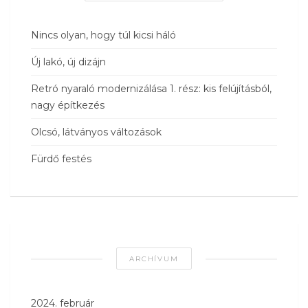
Nincs olyan, hogy túl kicsi háló
Új lakó, új dizájn
Retró nyaraló modernizálása 1. rész: kis felújításból,
nagy építkezés
Olcsó, látványos változások
Fürdő festés
ARCHÍVUM
2024. február