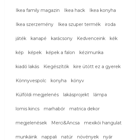
Ikea family magazin
Ikea hack
Ikea konyha
Ikea szerzemény
Ikea szuper termék
iroda
játék
kanapé
karácsony
Kedvenceink
kék
kép
képek
képek a falon
kézimunka
kiadó lakás
Kiegészítők
kire ütött ez a gyerek
Könnyvespolc
konyha
könyv
Külföldi megjelenés
lakásprojekt
lámpa
lomis kincs
marhabőr
matrica dekor
megjelenések
Merci&Ancsa
mexikói hangulat
munkáink
nappali
natúr
növények
nyár