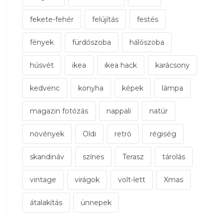
fekete-fehér
felújítás
festés
fények
fürdőszoba
hálószoba
húsvét
ikea
ikea hack
karácsony
kedvenc
konyha
képek
lámpa
magazin fotózás
nappali
natúr
növények
Oldi
retró
régiség
skandináv
színes
Terasz
tárolás
vintage
virágok
volt-lett
Xmas
átalakítás
ünnepek