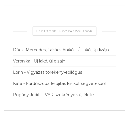
LEGUTÓBBI HOZZÁSZÓLÁSOK
Dóczi Mercedes, Takács Anikó
-
Új lakó, új dizájn
Veronika
-
Új lakó, új dizájn
Lorin
-
Vigyázat törékeny-epilógus
Kata
-
Fürdőszoba felújítás kis költségvetésből
Pogány Judit
-
IVAR szekrények új élete