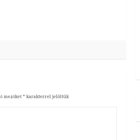
ző mezőket
*
karakterrel jelöltük