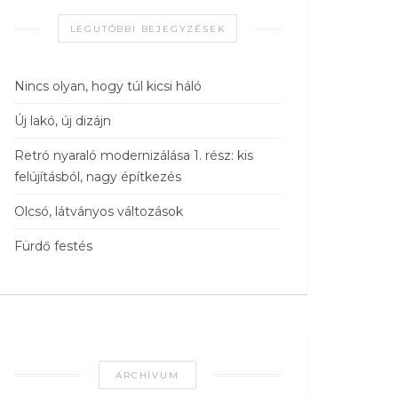
LEGUTÓBBI BEJEGYZÉSEK
Nincs olyan, hogy túl kicsi háló
Új lakó, új dizájn
Retró nyaraló modernizálása 1. rész: kis
felújításból, nagy építkezés
Olcsó, látványos változások
Fürdő festés
ARCHÍVUM