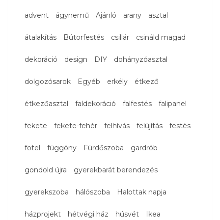
advent
ágynemű
Ajánló
arany
asztal
átalakítás
Bútorfestés
csillár
csináld magad
dekoráció
design
DIY
dohányzóasztal
dolgozósarok
Egyéb
erkély
étkező
étkezőasztal
faldekoráció
falfestés
falipanel
fekete
fekete-fehér
felhívás
felújítás
festés
fotel
függöny
Fürdőszoba
gardrób
gondold újra
gyerekbarát berendezés
gyerekszoba
hálószoba
Halottak napja
házprojekt
hétvégi ház
húsvét
Ikea