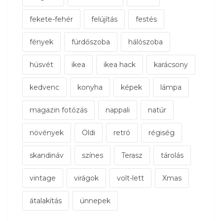
fekete-fehér
felújítás
festés
fények
fürdőszoba
hálószoba
húsvét
ikea
ikea hack
karácsony
kedvenc
konyha
képek
lámpa
magazin fotózás
nappali
natúr
növények
Oldi
retró
régiség
skandináv
színes
Terasz
tárolás
vintage
virágok
volt-lett
Xmas
átalakítás
ünnepek