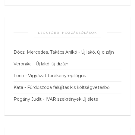
LEGUTÓBBI HOZZÁSZÓLÁSOK
Dóczi Mercedes, Takács Anikó
-
Új lakó, új dizájn
Veronika
-
Új lakó, új dizájn
Lorin
-
Vigyázat törékeny-epilógus
Kata
-
Fürdőszoba felújítás kis költségvetésből
Pogány Judit
-
IVAR szekrények új élete