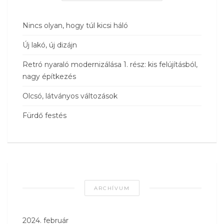
Nincs olyan, hogy túl kicsi háló
Új lakó, új dizájn
Retró nyaraló modernizálása 1. rész: kis felújításból,
nagy építkezés
Olcsó, látványos változások
Fürdő festés
ARCHÍVUM
2024. február