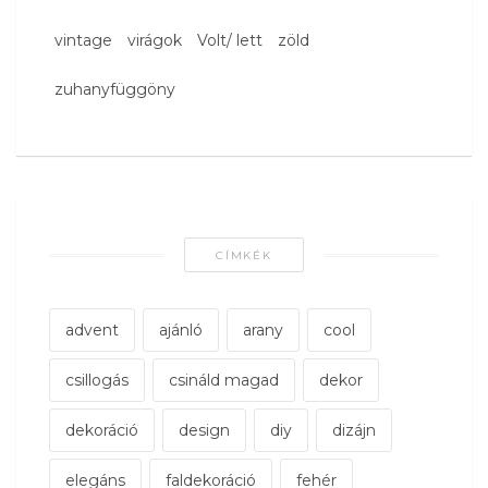
vintage
virágok
Volt/ lett
zöld
zuhanyfüggöny
CÍMKÉK
advent
ajánló
arany
cool
csillogás
csináld magad
dekor
dekoráció
design
diy
dizájn
elegáns
faldekoráció
fehér