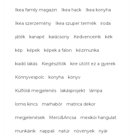
Ikea family magazin
Ikea hack
Ikea konyha
Ikea szerzemény
Ikea szuper termék
iroda
játék
kanapé
karácsony
Kedvenceink
kék
kép
képek
képek a falon
kézimunka
kiadó lakás
Kiegészítők
kire ütött ez a gyerek
Könnyvespolc
konyha
könyv
Külföldi megjelenés
lakásprojekt
lámpa
lomis kincs
marhabőr
matrica dekor
megjelenések
Merci&Ancsa
mexikói hangulat
munkáink
nappali
natúr
növények
nyár