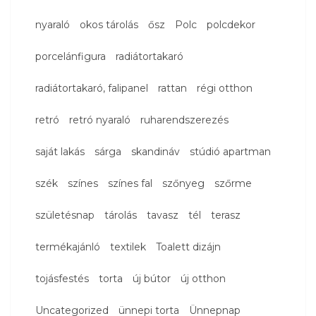
nyaraló
okos tárolás
ősz
Polc
polcdekor
porcelánfigura
radiátortakaró
radiátortakaró, falipanel
rattan
régi otthon
retró
retró nyaraló
ruharendszerezés
saját lakás
sárga
skandináv
stúdió apartman
szék
színes
színes fal
szőnyeg
szőrme
születésnap
tárolás
tavasz
tél
terasz
termékajánló
textilek
Toalett dizájn
tojásfestés
torta
új bútor
új otthon
Uncategorized
ünnepi torta
Ünnepnap