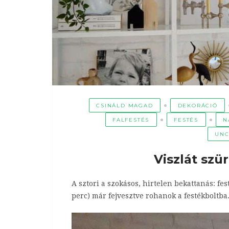
CSINÁLD MAGAD
DEKORÁCIÓ
FALFESTÉS
FESTÉS
N
UNC
Viszlát szü
A sztori a szokásos, hirtelen bekattanás: fes
perc) már fejvesztve rohanok a festékboltba