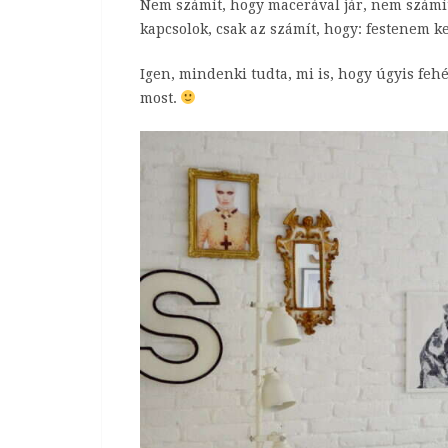
Nem számít, hogy macerával jár, nem számí
kapcsolok, csak az számít, hogy: festenem ke
Igen, mindenki tudta, mi is, hogy úgyis fehé
most.