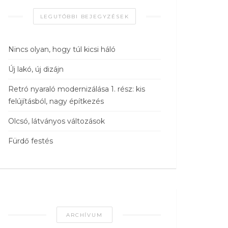
LEGUTÓBBI BEJEGYZÉSEK
Nincs olyan, hogy túl kicsi háló
Új lakó, új dizájn
Retró nyaraló modernizálása 1. rész: kis
felújításból, nagy építkezés
Olcsó, látványos változások
Fürdő festés
ARCHÍVUM