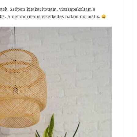
sték. Szépen kitakarítottam, visszapakoltam a
ltba. A nemnormális viselkedés nálam normális.