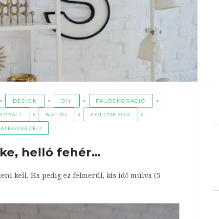
DESIGN
DIY
FALDEKORÁCIÓ
APPALI
NATÚR
POLCDEKOR
ATEGORIZED
rke, helló fehér…
teni kell. Ha pedig ez felmerül, kis idő múlva (5
.