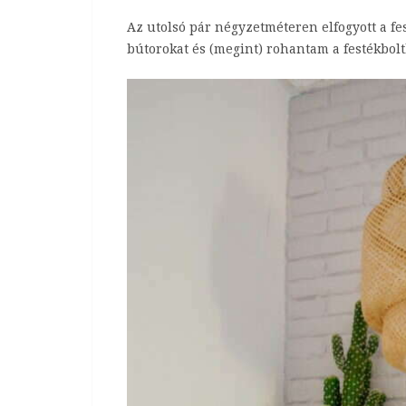
Az utolsó pár négyzetméteren elfogyott a fe
bútorokat és (megint) rohantam a festékbo