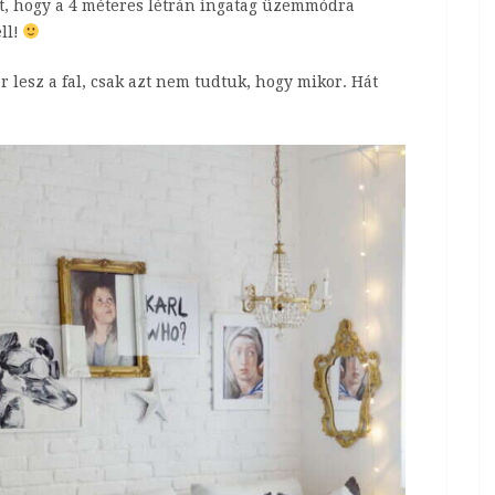
t, hogy a 4 méteres létrán ingatag üzemmódra
ll!
r lesz a fal, csak azt nem tudtuk, hogy mikor. Hát