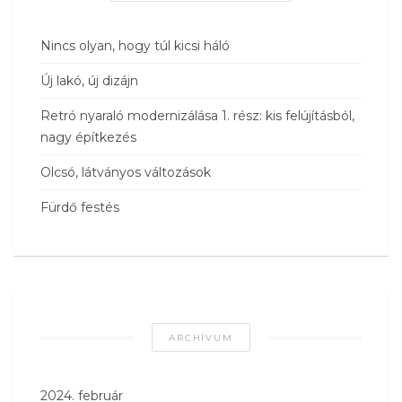
Nincs olyan, hogy túl kicsi háló
Új lakó, új dizájn
Retró nyaraló modernizálása 1. rész: kis felújításból,
nagy építkezés
Olcsó, látványos változások
Fürdő festés
ARCHÍVUM
2024. február