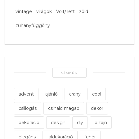
vintage
virágok
Volt/ lett
zöld
zuhanyfüggöny
CÍMKÉK
advent
ajánló
arany
cool
csillogás
csináld magad
dekor
dekoráció
design
diy
dizájn
elegáns
faldekoráció
fehér