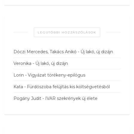
LEGUTÓBBI HOZZÁSZÓLÁSOK
Dóczi Mercedes, Takács Anikó
-
Új lakó, új dizájn
Veronika
-
Új lakó, új dizájn
Lorin
-
Vigyázat törékeny-epilógus
Kata
-
Fürdőszoba felújítás kis költségvetésből
Pogány Judit
-
IVAR szekrények új élete