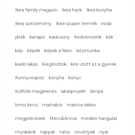
Ikea family magazin
Ikea hack
Ikea konyha
Ikea szerzemény
Ikea szuper termék
iroda
játék
kanapé
karácsony
Kedvenceink
kék
kép
képek
képek a falon
kézimunka
kiadó lakás
Kiegészítők
kire ütött ez a gyerek
Könnyvespolc
konyha
könyv
Külföldi megjelenés
lakásprojekt
lámpa
lomis kincs
marhabőr
matrica dekor
megjelenések
Merci&Ancsa
mexikói hangulat
munkáink
nappali
natúr
növények
nyár