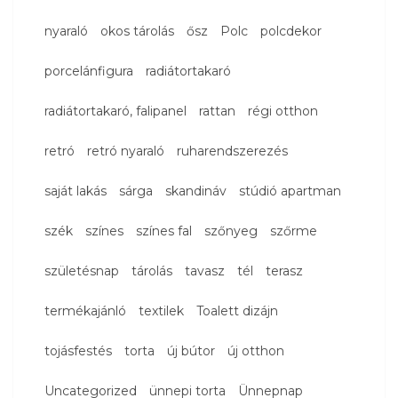
nyaraló
okos tárolás
ősz
Polc
polcdekor
porcelánfigura
radiátortakaró
radiátortakaró, falipanel
rattan
régi otthon
retró
retró nyaraló
ruharendszerezés
saját lakás
sárga
skandináv
stúdió apartman
szék
színes
színes fal
szőnyeg
szőrme
születésnap
tárolás
tavasz
tél
terasz
termékajánló
textilek
Toalett dizájn
tojásfestés
torta
új bútor
új otthon
Uncategorized
ünnepi torta
Ünnepnap