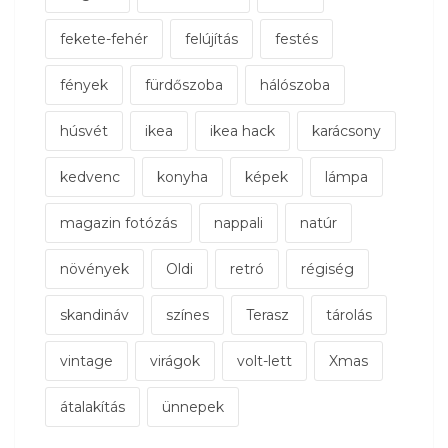
fekete-fehér
felújítás
festés
fények
fürdőszoba
hálószoba
húsvét
ikea
ikea hack
karácsony
kedvenc
konyha
képek
lámpa
magazin fotózás
nappali
natúr
növények
Oldi
retró
régiség
skandináv
színes
Terasz
tárolás
vintage
virágok
volt-lett
Xmas
átalakítás
ünnepek