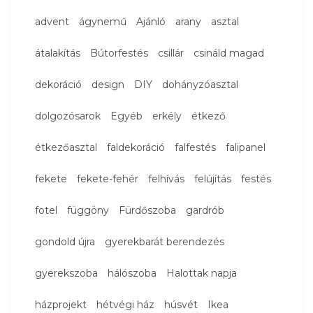
advent
ágynemű
Ajánló
arany
asztal
átalakítás
Bútorfestés
csillár
csináld magad
dekoráció
design
DIY
dohányzóasztal
dolgozósarok
Egyéb
erkély
étkező
étkezőasztal
faldekoráció
falfestés
falipanel
fekete
fekete-fehér
felhívás
felújítás
festés
fotel
függöny
Fürdőszoba
gardrób
gondold újra
gyerekbarát berendezés
gyerekszoba
hálószoba
Halottak napja
házprojekt
hétvégi ház
húsvét
Ikea