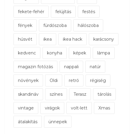
fekete-fehér
felújítás
festés
fények
fürdőszoba
hálószoba
húsvét
ikea
ikea hack
karácsony
kedvenc
konyha
képek
lámpa
magazin fotózás
nappali
natúr
növények
Oldi
retró
régiség
skandináv
színes
Terasz
tárolás
vintage
virágok
volt-lett
Xmas
átalakítás
ünnepek