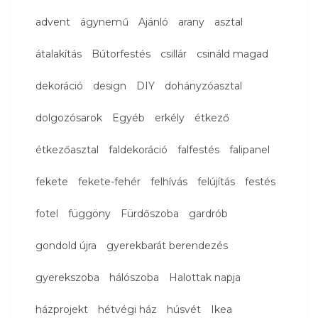
advent
ágynemű
Ajánló
arany
asztal
átalakítás
Bútorfestés
csillár
csináld magad
dekoráció
design
DIY
dohányzóasztal
dolgozósarok
Egyéb
erkély
étkező
étkezőasztal
faldekoráció
falfestés
falipanel
fekete
fekete-fehér
felhívás
felújítás
festés
fotel
függöny
Fürdőszoba
gardrób
gondold újra
gyerekbarát berendezés
gyerekszoba
hálószoba
Halottak napja
házprojekt
hétvégi ház
húsvét
Ikea