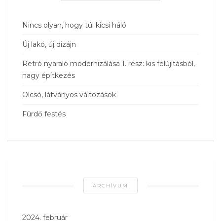
Nincs olyan, hogy túl kicsi háló
Új lakó, új dizájn
Retró nyaraló modernizálása 1. rész: kis felújításból,
nagy építkezés
Olcsó, látványos változások
Fürdő festés
ARCHÍVUM
2024. február