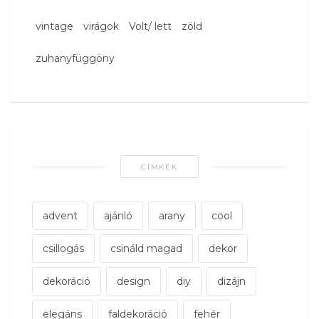
vintage
virágok
Volt/ lett
zöld
zuhanyfüggöny
CÍMKÉK
advent
ajánló
arany
cool
csillogás
csináld magad
dekor
dekoráció
design
diy
dizájn
elegáns
faldekoráció
fehér