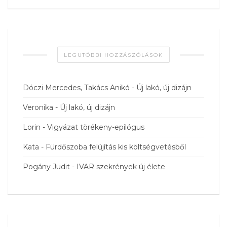
LEGUTÓBBI HOZZÁSZÓLÁSOK
Dóczi Mercedes, Takács Anikó
-
Új lakó, új dizájn
Veronika
-
Új lakó, új dizájn
Lorin
-
Vigyázat törékeny-epilógus
Kata
-
Fürdőszoba felújítás kis költségvetésből
Pogány Judit
-
IVAR szekrények új élete