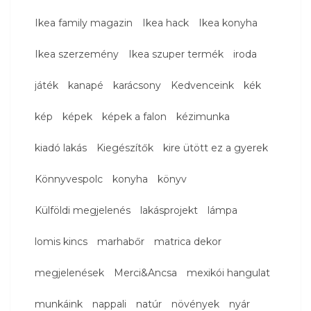
Ikea family magazin
Ikea hack
Ikea konyha
Ikea szerzemény
Ikea szuper termék
iroda
játék
kanapé
karácsony
Kedvenceink
kék
kép
képek
képek a falon
kézimunka
kiadó lakás
Kiegészítők
kire ütött ez a gyerek
Könnyvespolc
konyha
könyv
Külföldi megjelenés
lakásprojekt
lámpa
lomis kincs
marhabőr
matrica dekor
megjelenések
Merci&Ancsa
mexikói hangulat
munkáink
nappali
natúr
növények
nyár