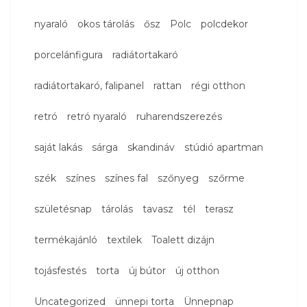
nyaraló
okos tárolás
ősz
Polc
polcdekor
porcelánfigura
radiátortakaró
radiátortakaró, falipanel
rattan
régi otthon
retró
retró nyaraló
ruharendszerezés
saját lakás
sárga
skandináv
stúdió apartman
szék
színes
színes fal
szőnyeg
szőrme
születésnap
tárolás
tavasz
tél
terasz
termékajánló
textilek
Toalett dizájn
tojásfestés
torta
új bútor
új otthon
Uncategorized
ünnepi torta
Ünnepnap