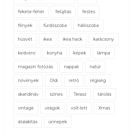
fekete-fehér
felújítás
festés
fények
fürdőszoba
hálószoba
húsvét
ikea
ikea hack
karácsony
kedvenc
konyha
képek
lámpa
magazin fotózás
nappali
natúr
növények
Oldi
retró
régiség
skandináv
színes
Terasz
tárolás
vintage
virágok
volt-lett
Xmas
átalakítás
ünnepek