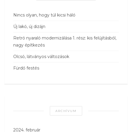
Nincs olyan, hogy túl kicsi háló
Új lakó, új dizájn
Retró nyaraló modernizálása 1. rész: kis felújításból,
nagy építkezés
Olcsó, látványos változások
Fürdő festés
ARCHÍVUM
2024. február