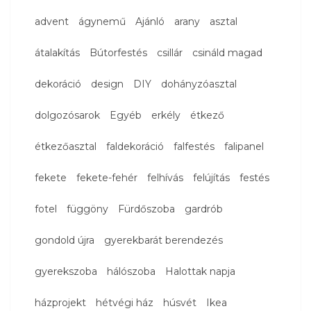
advent
ágynemű
Ajánló
arany
asztal
átalakítás
Bútorfestés
csillár
csináld magad
dekoráció
design
DIY
dohányzóasztal
dolgozósarok
Egyéb
erkély
étkező
étkezőasztal
faldekoráció
falfestés
falipanel
fekete
fekete-fehér
felhívás
felújítás
festés
fotel
függöny
Fürdőszoba
gardrób
gondold újra
gyerekbarát berendezés
gyerekszoba
hálószoba
Halottak napja
házprojekt
hétvégi ház
húsvét
Ikea