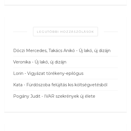
LEGUTÓBBI HOZZÁSZÓLÁSOK
Dóczi Mercedes, Takács Anikó
-
Új lakó, új dizájn
Veronika
-
Új lakó, új dizájn
Lorin
-
Vigyázat törékeny-epilógus
Kata
-
Fürdőszoba felújítás kis költségvetésből
Pogány Judit
-
IVAR szekrények új élete