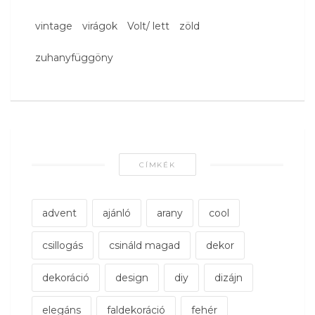
vintage
virágok
Volt/ lett
zöld
zuhanyfüggöny
CÍMKÉK
advent
ajánló
arany
cool
csillogás
csináld magad
dekor
dekoráció
design
diy
dizájn
elegáns
faldekoráció
fehér