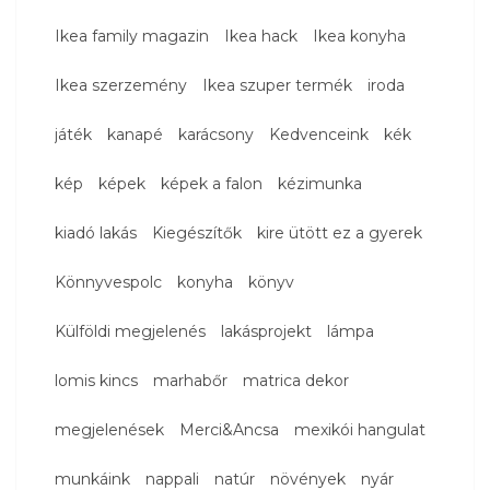
Ikea family magazin
Ikea hack
Ikea konyha
Ikea szerzemény
Ikea szuper termék
iroda
játék
kanapé
karácsony
Kedvenceink
kék
kép
képek
képek a falon
kézimunka
kiadó lakás
Kiegészítők
kire ütött ez a gyerek
Könnyvespolc
konyha
könyv
Külföldi megjelenés
lakásprojekt
lámpa
lomis kincs
marhabőr
matrica dekor
megjelenések
Merci&Ancsa
mexikói hangulat
munkáink
nappali
natúr
növények
nyár