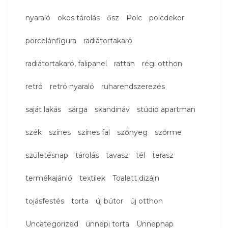
nyaraló
okos tárolás
ősz
Polc
polcdekor
porcelánfigura
radiátortakaró
radiátortakaró, falipanel
rattan
régi otthon
retró
retró nyaraló
ruharendszerezés
saját lakás
sárga
skandináv
stúdió apartman
szék
színes
színes fal
szőnyeg
szőrme
születésnap
tárolás
tavasz
tél
terasz
termékajánló
textilek
Toalett dizájn
tojásfestés
torta
új bútor
új otthon
Uncategorized
ünnepi torta
Ünnepnap