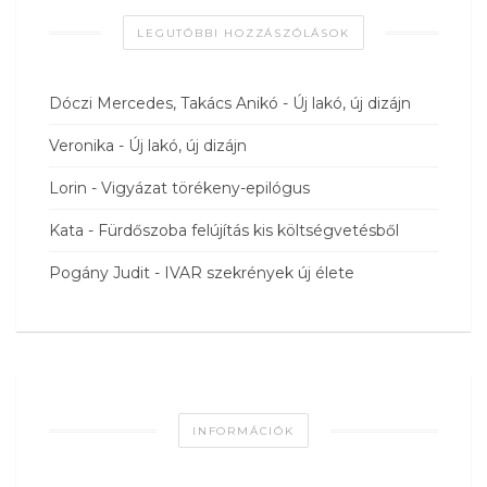
LEGUTÓBBI HOZZÁSZÓLÁSOK
Dóczi Mercedes, Takács Anikó
-
Új lakó, új dizájn
Veronika
-
Új lakó, új dizájn
Lorin
-
Vigyázat törékeny-epilógus
Kata
-
Fürdőszoba felújítás kis költségvetésből
Pogány Judit
-
IVAR szekrények új élete
INFORMÁCIÓK