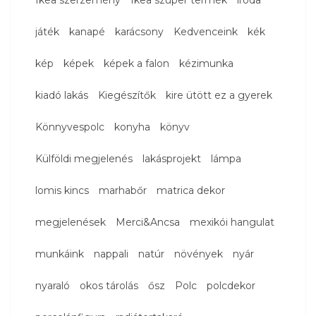
játék
kanapé
karácsony
Kedvenceink
kék
kép
képek
képek a falon
kézimunka
kiadó lakás
Kiegészítők
kire ütött ez a gyerek
Könnyvespolc
konyha
könyv
Külföldi megjelenés
lakásprojekt
lámpa
lomis kincs
marhabőr
matrica dekor
megjelenések
Merci&Ancsa
mexikói hangulat
munkáink
nappali
natúr
növények
nyár
nyaraló
okos tárolás
ősz
Polc
polcdekor