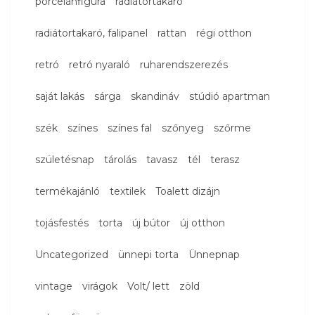
porcelánfigura
radiátortakaró
radiátortakaró, falipanel
rattan
régi otthon
retró
retró nyaraló
ruharendszerezés
saját lakás
sárga
skandináv
stúdió apartman
szék
színes
színes fal
szőnyeg
szőrme
születésnap
tárolás
tavasz
tél
terasz
termékajánló
textilek
Toalett dizájn
tojásfestés
torta
új bútor
új otthon
Uncategorized
ünnepi torta
Ünnepnap
vintage
virágok
Volt/ lett
zöld