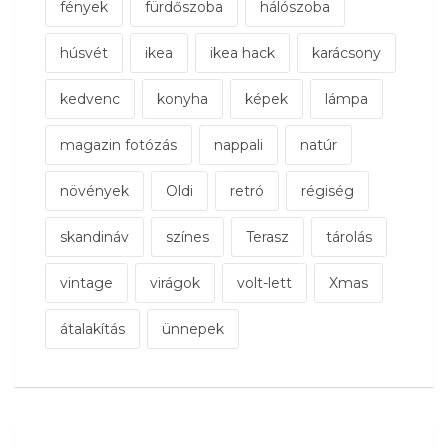
fények
fürdőszoba
hálószoba
húsvét
ikea
ikea hack
karácsony
kedvenc
konyha
képek
lámpa
magazin fotózás
nappali
natúr
növények
Oldi
retró
régiség
skandináv
színes
Terasz
tárolás
vintage
virágok
volt-lett
Xmas
átalakítás
ünnepek