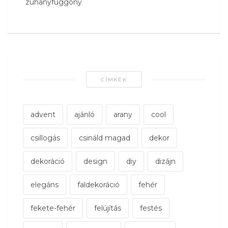
zuhanyfüggöny
CÍMKÉK
advent
ajánló
arany
cool
csillogás
csináld magad
dekor
dekoráció
design
diy
dizájn
elegáns
faldekoráció
fehér
fekete-fehér
felújítás
festés