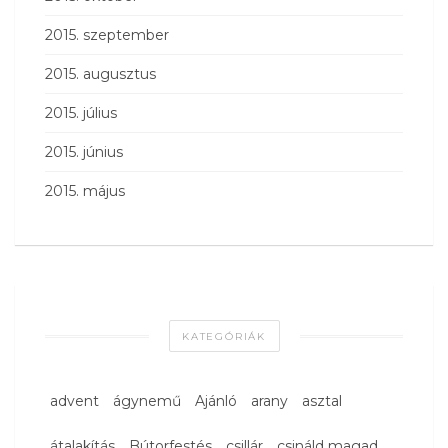
2015. szeptember
2015. augusztus
2015. július
2015. június
2015. május
KATEGÓRIÁK
advent
ágynemű
Ajánló
arany
asztal
átalakítás
Bútorfestés
csillár
csináld magad