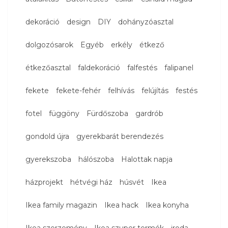
dekoráció
design
DIY
dohányzóasztal
dolgozósarok
Egyéb
erkély
étkező
étkezőasztal
faldekoráció
falfestés
falipanel
fekete
fekete-fehér
felhívás
felújítás
festés
fotel
függöny
Fürdőszoba
gardrób
gondold újra
gyerekbarát berendezés
gyerekszoba
hálószoba
Halottak napja
házprojekt
hétvégi ház
húsvét
Ikea
Ikea family magazin
Ikea hack
Ikea konyha
Ikea szerzemény
Ikea szuper termék
iroda