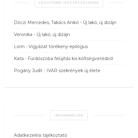
LEGUTÓBBI HOZZÁSZÓLÁSOK
Dóczi Mercedes, Takács Anikó
-
Új lakó, új dizájn
Veronika
-
Új lakó, új dizájn
Lorin
-
Vigyázat törékeny-epilógus
Kata
-
Fürdőszoba felújítás kis költségvetésből
Pogány Judit
-
IVAR szekrények új élete
INFORMÁCIÓK
Adatkezelési tájékoztató