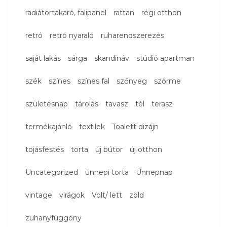
radiátortakaró, falipanel
rattan
régi otthon
retró
retró nyaraló
ruharendszerezés
saját lakás
sárga
skandináv
stúdió apartman
szék
színes
színes fal
szőnyeg
szőrme
születésnap
tárolás
tavasz
tél
terasz
termékajánló
textilek
Toalett dizájn
tojásfestés
torta
új bútor
új otthon
Uncategorized
ünnepi torta
Ünnepnap
vintage
virágok
Volt/ lett
zöld
zuhanyfüggöny