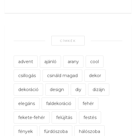
CÍMKÉK
advent
ajánló
arany
cool
csillogás
csináld magad
dekor
dekoráció
design
diy
dizájn
elegáns
faldekoráció
fehér
fekete-fehér
felújítás
festés
fények
fürdőszoba
hálószoba