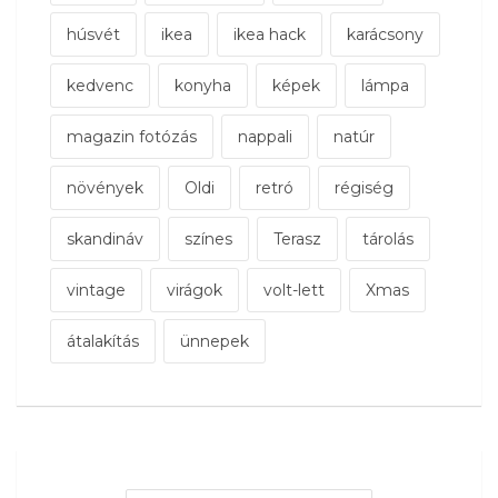
húsvét
ikea
ikea hack
karácsony
kedvenc
konyha
képek
lámpa
magazin fotózás
nappali
natúr
növények
Oldi
retró
régiség
skandináv
színes
Terasz
tárolás
vintage
virágok
volt-lett
Xmas
átalakítás
ünnepek