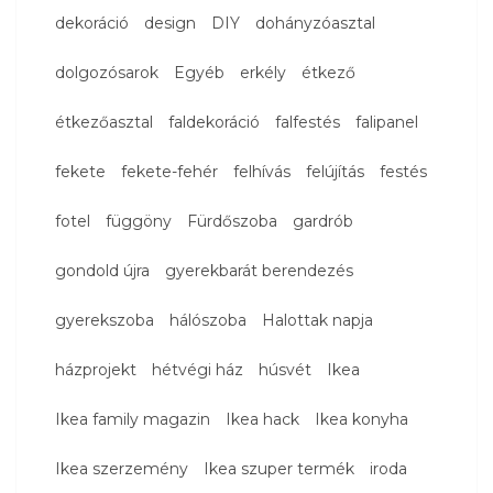
dekoráció
design
DIY
dohányzóasztal
dolgozósarok
Egyéb
erkély
étkező
étkezőasztal
faldekoráció
falfestés
falipanel
fekete
fekete-fehér
felhívás
felújítás
festés
fotel
függöny
Fürdőszoba
gardrób
gondold újra
gyerekbarát berendezés
gyerekszoba
hálószoba
Halottak napja
házprojekt
hétvégi ház
húsvét
Ikea
Ikea family magazin
Ikea hack
Ikea konyha
Ikea szerzemény
Ikea szuper termék
iroda