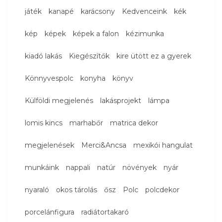
játék
kanapé
karácsony
Kedvenceink
kék
kép
képek
képek a falon
kézimunka
kiadó lakás
Kiegészítők
kire ütött ez a gyerek
Könnyvespolc
konyha
könyv
Külföldi megjelenés
lakásprojekt
lámpa
lomis kincs
marhabőr
matrica dekor
megjelenések
Merci&Ancsa
mexikói hangulat
munkáink
nappali
natúr
növények
nyár
nyaraló
okos tárolás
ősz
Polc
polcdekor
porcelánfigura
radiátortakaró