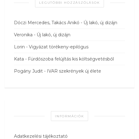
LEGUTÓBBI HOZZÁSZÓLÁSOK
Dóczi Mercedes, Takács Anikó
-
Új lakó, új dizájn
Veronika
-
Új lakó, új dizájn
Lorin
-
Vigyázat törékeny-epilógus
Kata
-
Fürdőszoba felújítás kis költségvetésből
Pogány Judit
-
IVAR szekrények új élete
INFORMÁCIÓK
Adatkezelési tájékoztató