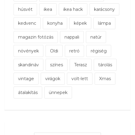
húsvét
ikea
ikea hack
karácsony
kedvenc
konyha
képek
lámpa
magazin fotózás
nappali
natúr
növények
Oldi
retró
régiség
skandináv
színes
Terasz
tárolás
vintage
virágok
volt-lett
Xmas
átalakítás
ünnepek