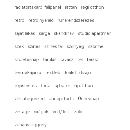
radiátortakaró, falipanel
rattan
régi otthon
retró
retró nyaraló
ruharendszerezés
saját lakás
sárga
skandináv
stúdió apartman
szék
színes
színes fal
szőnyeg
szőrme
születésnap
tárolás
tavasz
tél
terasz
termékajánló
textilek
Toalett dizájn
tojásfestés
torta
új bútor
új otthon
Uncategorized
ünnepi torta
Ünnepnap
vintage
virágok
Volt/ lett
zöld
zuhanyfüggöny