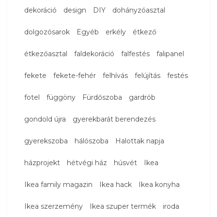
dekoráció
design
DIY
dohányzóasztal
dolgozósarok
Egyéb
erkély
étkező
étkezőasztal
faldekoráció
falfestés
falipanel
fekete
fekete-fehér
felhívás
felújítás
festés
fotel
függöny
Fürdőszoba
gardrób
gondold újra
gyerekbarát berendezés
gyerekszoba
hálószoba
Halottak napja
házprojekt
hétvégi ház
húsvét
Ikea
Ikea family magazin
Ikea hack
Ikea konyha
Ikea szerzemény
Ikea szuper termék
iroda