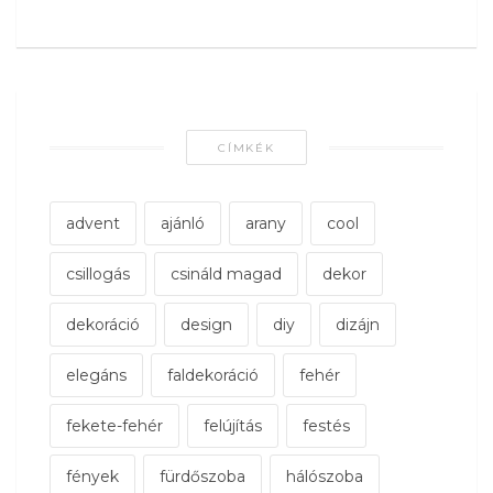
CÍMKÉK
advent
ajánló
arany
cool
csillogás
csináld magad
dekor
dekoráció
design
diy
dizájn
elegáns
faldekoráció
fehér
fekete-fehér
felújítás
festés
fények
fürdőszoba
hálószoba