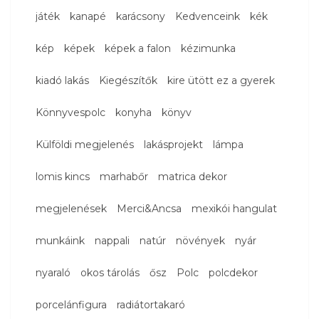
játék
kanapé
karácsony
Kedvenceink
kék
kép
képek
képek a falon
kézimunka
kiadó lakás
Kiegészítők
kire ütött ez a gyerek
Könnyvespolc
konyha
könyv
Külföldi megjelenés
lakásprojekt
lámpa
lomis kincs
marhabőr
matrica dekor
megjelenések
Merci&Ancsa
mexikói hangulat
munkáink
nappali
natúr
növények
nyár
nyaraló
okos tárolás
ősz
Polc
polcdekor
porcelánfigura
radiátortakaró