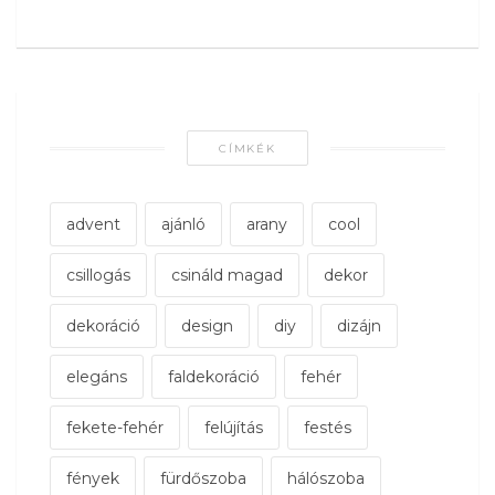
CÍMKÉK
advent
ajánló
arany
cool
csillogás
csináld magad
dekor
dekoráció
design
diy
dizájn
elegáns
faldekoráció
fehér
fekete-fehér
felújítás
festés
fények
fürdőszoba
hálószoba