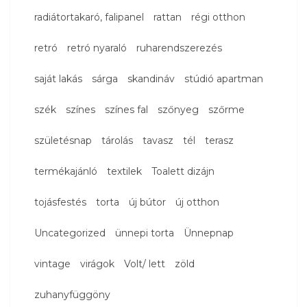
radiátortakaró, falipanel
rattan
régi otthon
retró
retró nyaraló
ruharendszerezés
saját lakás
sárga
skandináv
stúdió apartman
szék
színes
színes fal
szőnyeg
szőrme
születésnap
tárolás
tavasz
tél
terasz
termékajánló
textilek
Toalett dizájn
tojásfestés
torta
új bútor
új otthon
Uncategorized
ünnepi torta
Ünnepnap
vintage
virágok
Volt/ lett
zöld
zuhanyfüggöny