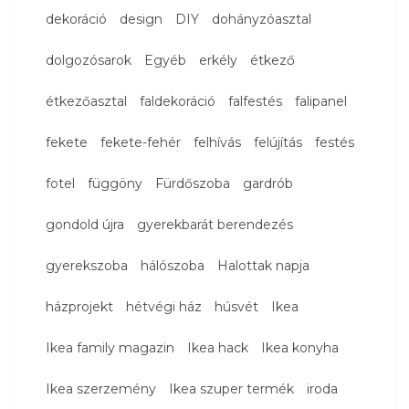
dekoráció
design
DIY
dohányzóasztal
dolgozósarok
Egyéb
erkély
étkező
étkezőasztal
faldekoráció
falfestés
falipanel
fekete
fekete-fehér
felhívás
felújítás
festés
fotel
függöny
Fürdőszoba
gardrób
gondold újra
gyerekbarát berendezés
gyerekszoba
hálószoba
Halottak napja
házprojekt
hétvégi ház
húsvét
Ikea
Ikea family magazin
Ikea hack
Ikea konyha
Ikea szerzemény
Ikea szuper termék
iroda