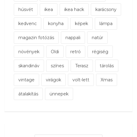
húsvét
ikea
ikea hack
karácsony
kedvenc
konyha
képek
lámpa
magazin fotózás
nappali
natúr
növények
Oldi
retró
régiség
skandináv
színes
Terasz
tárolás
vintage
virágok
volt-lett
Xmas
átalakítás
ünnepek