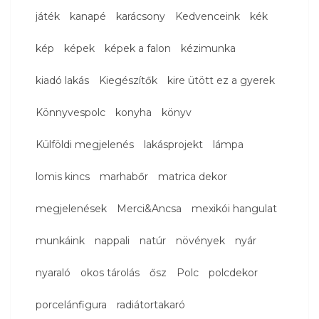
játék
kanapé
karácsony
Kedvenceink
kék
kép
képek
képek a falon
kézimunka
kiadó lakás
Kiegészítők
kire ütött ez a gyerek
Könnyvespolc
konyha
könyv
Külföldi megjelenés
lakásprojekt
lámpa
lomis kincs
marhabőr
matrica dekor
megjelenések
Merci&Ancsa
mexikói hangulat
munkáink
nappali
natúr
növények
nyár
nyaraló
okos tárolás
ősz
Polc
polcdekor
porcelánfigura
radiátortakaró