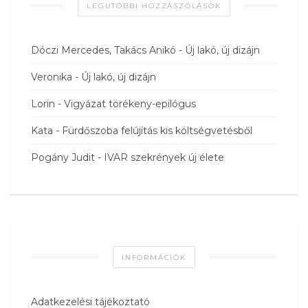
LEGUTÓBBI HOZZÁSZÓLÁSOK
Dóczi Mercedes, Takács Anikó
-
Új lakó, új dizájn
Veronika
-
Új lakó, új dizájn
Lorin
-
Vigyázat törékeny-epilógus
Kata
-
Fürdőszoba felújítás kis költségvetésből
Pogány Judit
-
IVAR szekrények új élete
INFORMÁCIÓK
Adatkezelési tájékoztató