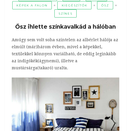
KÉPEK A FALON
KIEGÉSZÍTŐK
ŐSZ
SZÍNES
Ősz ihlette színkavalkád a hálóban
Amúgy sem volt soha színtelen az albérlet hálója az
elmúlt (már)három évben, mivel a képekkel,
textilekkel könnyen variálható, de eddig leginkább
az indigókék(ágynemű), illetve a
mustársárga(takaró) uralta.