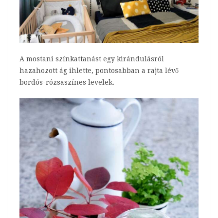
A mostani színkattanást egy kirándulásról
hazahozott ág ihlette, pontosabban a rajta lévő
bordós-rózsaszínes levelek.