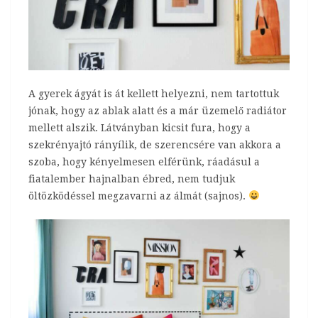
A gyerek ágyát is át kellett helyezni, nem tartottuk
jónak, hogy az ablak alatt és a már üzemelő radiátor
mellett alszik. Látványban kicsit fura, hogy a
szekrényajtó rányílik, de szerencsére van akkora a
szoba, hogy kényelmesen elférünk, ráadásul a
fiatalember hajnalban ébred, nem tudjuk
öltözködéssel megzavarni az álmát (sajnos).