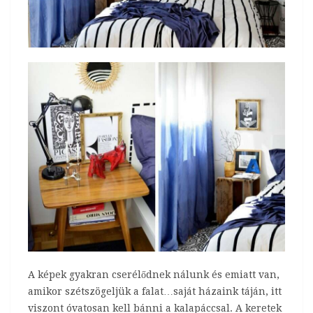
A képek gyakran cserélődnek nálunk és emiatt van,
amikor szétszögeljük a falat…saját házaink táján, itt
viszont óvatosan kell bánni a kalapáccsal. A keretek