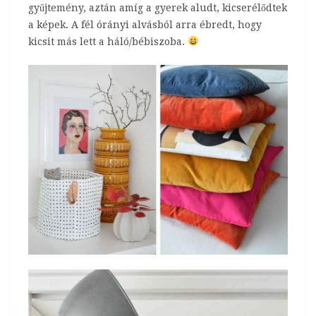
gyűjtemény, aztán amíg a gyerek aludt, kicserélődtek
a képek. A fél órányi alvásból arra ébredt, hogy
kicsit más lett a háló/bébiszoba.