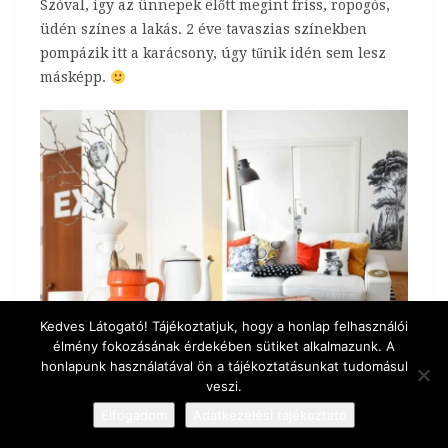
Szóval, így az ünnepek előtt megint friss, ropogós,
üdén színes a lakás. 2 éve tavaszias színekben
pompázik itt a karácsony, úgy tűnik idén sem lesz
másképp.
Kedves Látogató! Tájékoztatjuk, hogy a honlap felhasználói
élmény fokozásának érdekében sütiket alkalmazunk. A
honlapunk használatával ön a tájékoztatásunkat tudomásul
veszi.
Elfogadom
Adatkezelési tájékoztató