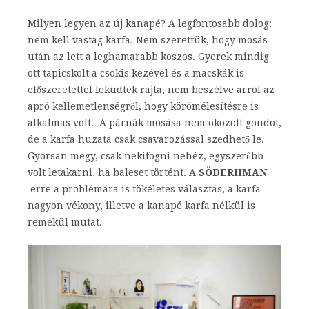
Milyen legyen az új kanapé? A legfontosabb dolog:
nem kell vastag karfa. Nem szerettük, hogy mosás
után az lett a leghamarabb koszos. Gyerek mindig
ott tapicskolt a csokis kezével és a macskák is
előszeretettel feküdtek rajta, nem beszélve arról az
apró kellemetlenségről, hogy körömélesítésre is
alkalmas volt. A párnák mosása nem okozott gondot,
de a karfa huzata csak csavarozással szedhető le.
Gyorsan megy, csak nekifogni nehéz, egyszerűbb
volt letakarni, ha baleset történt. A
SÖDERHMAN
erre a problémára is tökéletes választás, a karfa
nagyon vékony, illetve a kanapé karfa nélkül is
remekül mutat.