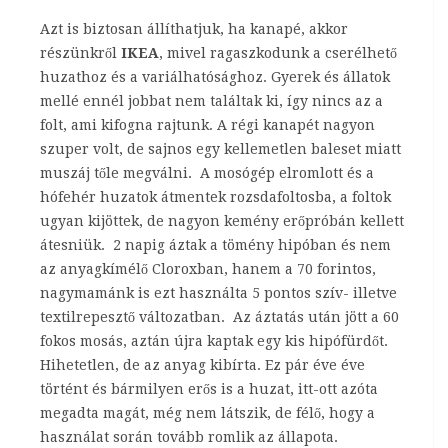
Azt is biztosan állíthatjuk, ha kanapé, akkor
részünkről
IKEA
, mivel ragaszkodunk a cserélhető
huzathoz és a variálhatósághoz. Gyerek és állatok
mellé ennél jobbat nem találtak ki, így nincs az a
folt, ami kifogna rajtunk. A régi kanapét nagyon
szuper volt, de sajnos egy kellemetlen baleset miatt
muszáj tőle megválni. A mosógép elromlott és a
hófehér huzatok átmentek rozsdafoltosba, a foltok
ugyan kijöttek, de nagyon kemény erőpróbán kellett
átesniük. 2 napig áztak a tömény hipóban és nem
az anyagkímélő Cloroxban, hanem a 70 forintos,
nagymamánk is ezt használta 5 pontos szív- illetve
textilrepesztő változatban. Az áztatás után jött a 60
fokos mosás, aztán újra kaptak egy kis hipófürdőt.
Hihetetlen, de az anyag kibírta. Ez pár éve éve
történt és bármilyen erős is a huzat, itt-ott azóta
megadta magát, még nem látszik, de félő, hogy a
használat során tovább romlik az állapota.