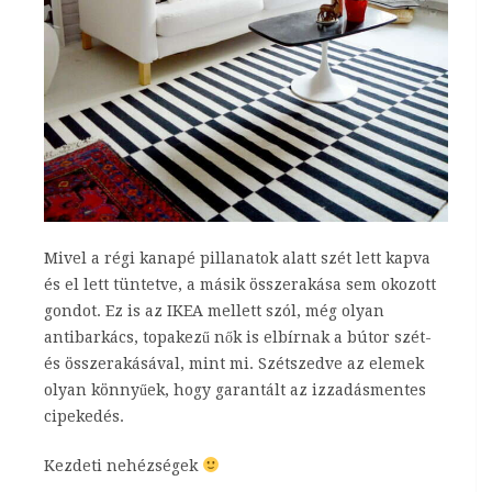
Mivel a régi kanapé pillanatok alatt szét lett kapva
és el lett tüntetve, a másik összerakása sem okozott
gondot. Ez is az IKEA mellett szól, még olyan
antibarkács, topakezű nők is elbírnak a bútor szét-
és összerakásával, mint mi. Szétszedve az elemek
olyan könnyűek, hogy garantált az izzadásmentes
cipekedés.
Kezdeti nehézségek