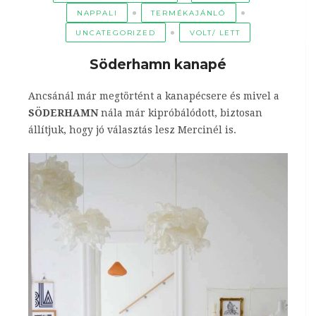
NAPPALI
TERMÉKAJÁNLÓ
UNCATEGORIZED
VOLT/ LETT
Söderhamn kanapé
Ancsánál már megtörtént a kanapécsere és mivel a
SÖDERHAMN
nála már kipróbálódott, biztosan
állítjuk, hogy jó választás lesz Mercinél is.