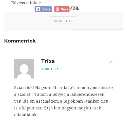
Kövess minket:
2.54k
2018-11-12
Kommentek
Trixa
2018-11-13
Sziasztok! Nagyon jól mutat ,és nem nyomja össze
a szobát ! Tudom a lényeg a lakberendezésen
van ,de én azt imádom a legjobban ,amikor cicu
is a képen van :)) Jó lett nagyon,megint csak
eltaláltátok!