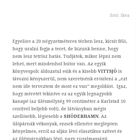
fotó: Ikea
Egyelőre a 20 négyzetméteres térben lesz, kicsit félő,
hogy uralni fogja a teret, de bízunk benne, hogy
nem lesz tetrisz hatás. Tudjátok, mikor lépni nem
lehet, mert mindenhol bútor van. Az egyik
könyvespolc áldozatul esik és a kisebb
VITTSJÖ
is
távozni kényszerül, nem szeretnénk erősíteni a „ezt
nem ide terveztem de most ez van” megoldást. Igaz,
hogy méretét tekintve ez az egyik legnagyobb
kanapé (az ülésmélység 99 centiméter a Karlstad 10
centivel beljebb volt), de látványban mégis
szellősebb, légiesebb a
SHÖDERHAMN
. Az
ülőpárnák vékonyak, ennek ellenére meglepően
kényelmes, erről az alján lévő elasztikus szövet és
az üléspárnákban lévő, nagy rugalmasságú