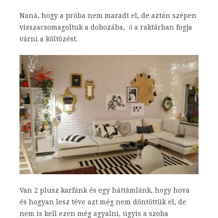
Naná, hogy a próba nem maradt el, de aztán szépen
visszacsomagoltuk a dobozába, ő a raktárban fogja
várni a költözést.
Van 2 plusz karfánk és egy háttámlánk, hogy hova
és hogyan lesz téve azt még nem döntöttük el, de
nem is kell ezen még agyalni, úgyis a szoba