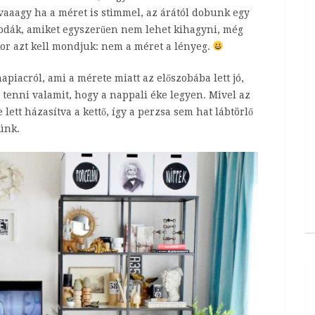
aaagy ha a méret is stimmel, az árától dobunk egy
sodák, amiket egyszerűen nem lehet kihagyni, még
kor azt kell mondjuk: nem a méret a lényeg.
apiacról, ami a mérete miatt az előszobába lett jó,
tenni valamit, hogy a nappali éke legyen. Mivel az
lett házasítva a kettő, így a perzsa sem hat lábtörlő
ünk.