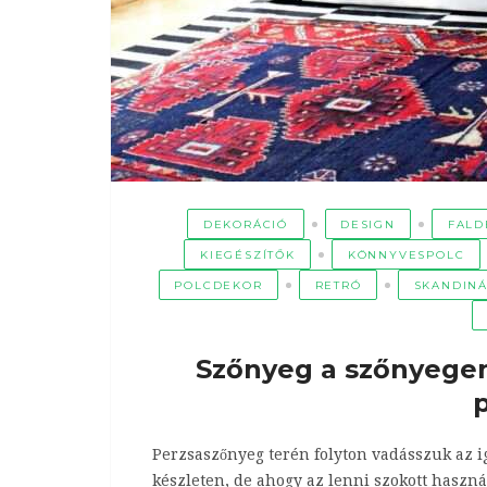
DEKORÁCIÓ
DESIGN
FALD
KIEGÉSZÍTŐK
KÖNNYVESPOLC
POLCDEKOR
RETRÓ
SKANDIN
Szőnyeg a szőnyegen,
Perzsaszőnyeg terén folyton vadásszuk az iga
készleten, de ahogy az lenni szokott használ