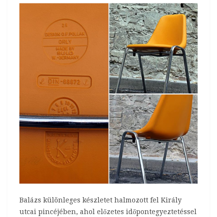
Balázs különleges készletet halmozott fel Király
utcai pincéjében, ahol előzetes időpontegyeztetéssel