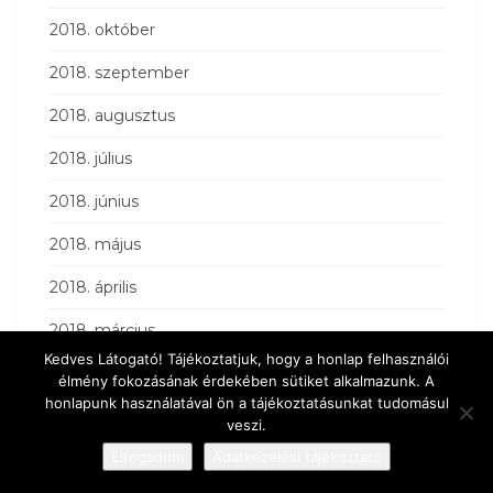
2018. október
2018. szeptember
2018. augusztus
2018. július
2018. június
2018. május
2018. április
2018. március
Kedves Látogató! Tájékoztatjuk, hogy a honlap felhasználói
2018. február
élmény fokozásának érdekében sütiket alkalmazunk. A
honlapunk használatával ön a tájékoztatásunkat tudomásul
2018. január
veszi.
Elfogadom
Adatkezelési tájékoztató
2017. december