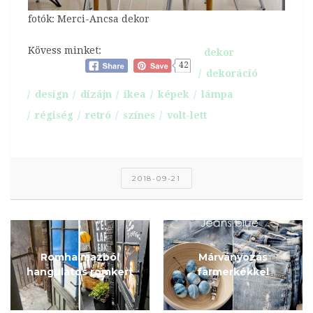
fotók: Merci-Ancsa dekor
Kövess minket:
dekor
42
dekoráció
design
dizájn
ikea
képek
lámpa
régiség
retró
színes
volt-lett
2018-09-21
Romhalmazból
Márványozás
hangulatos romkert
farmerkékkel