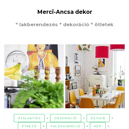
Merci-Ancsa dekor
* lakberendezés * dekoráció * ötletek
ÁTALAKÍTÁS
DEKORÁCIÓ
DESIGN
ÉTKEZŐ
FALDEKORÁCIÓ
KÉP