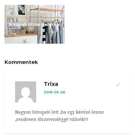
Nappali dísze gardrób
Kommentek
Trixa
2018-09-26
Nagyon hívogató lett ,ha egy kávézó lenne
,rendesen törzsvendéggé válnék!!!