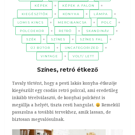
KÉPEK
KÉPEK A FALON
KIEGÉSZÍTŐK
KONYHA
LÁMPA
LOMIS KINCS
MERCI&ANCSA
POLC
POLCDEKOR
RETRÓ
SKANDINÁV
SZÉK
SZÍNES
SZÍNES FAL
ÚJ BÚTOR
UNCATEGORIZED
VINTAGE
VOLT/ LETT
Színes, retró étkező
Tavaly történt, hogy a pesti lakás konyha-étkezője
kiegészült egy csodás retró polccal, ami eredetileg
inkább térelválasztó, de konyhai polcként is
megállja a helyét, tiszta resti hangulat.
Remekül
passzolna a további tervekhez, amik lassan, de
biztosan megvalósulnak.