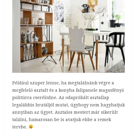
Például szuper lenne, ha megtalálnánk végre a
megfelelő asztalt és a konyha falipanele magasfényű
politúrra cserélődne. Az odapróbált asztallap
legalábbis brutáljól mutat, úgyhogy nem hagyhatjuk
annyiban az ügyet. Asztalos mestert már sikerült
találni, hamarosan be is avatjuk ebbe a remek
tervbe.