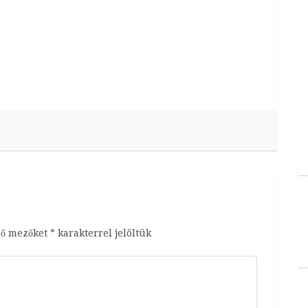
ző mezőket
*
karakterrel jelöltük