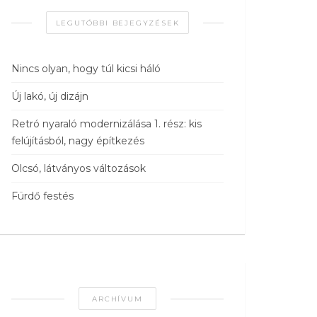
LEGUTÓBBI BEJEGYZÉSEK
Nincs olyan, hogy túl kicsi háló
Új lakó, új dizájn
Retró nyaraló modernizálása 1. rész: kis
felújításból, nagy építkezés
Olcsó, látványos változások
Fürdő festés
ARCHÍVUM