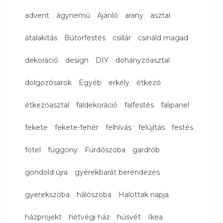
advent
ágynemű
Ajánló
arany
asztal
átalakítás
Bútorfestés
csillár
csináld magad
dekoráció
design
DIY
dohányzóasztal
dolgozósarok
Egyéb
erkély
étkező
étkezőasztal
faldekoráció
falfestés
falipanel
fekete
fekete-fehér
felhívás
felújítás
festés
fotel
függöny
Fürdőszoba
gardrób
gondold újra
gyerekbarát berendezés
gyerekszoba
hálószoba
Halottak napja
házprojekt
hétvégi ház
húsvét
Ikea