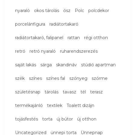
nyaraló
okos tárolás
ősz
Polc
polcdekor
porcelánfigura
radiátortakaró
radiátortakaró, falipanel
rattan
régi otthon
retró
retró nyaraló
ruharendszerezés
saját lakás
sárga
skandináv
stúdió apartman
szék
színes
színes fal
szőnyeg
szőrme
születésnap
tárolás
tavasz
tél
terasz
termékajánló
textilek
Toalett dizájn
tojásfestés
torta
új bútor
új otthon
Uncategorized
ünnepi torta
Ünnepnap