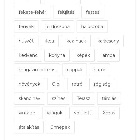
fekete-fehér
felújítás
festés
fények
fürdőszoba
hálószoba
húsvét
ikea
ikea hack
karácsony
kedvenc
konyha
képek
lámpa
magazin fotózás
nappali
natúr
növények
Oldi
retró
régiség
skandináv
színes
Terasz
tárolás
vintage
virágok
volt-lett
Xmas
átalakítás
ünnepek