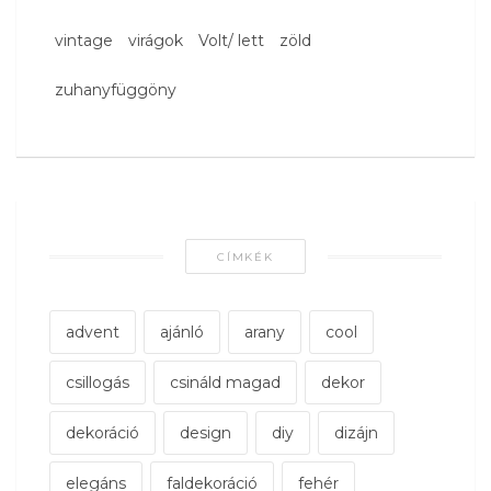
vintage
virágok
Volt/ lett
zöld
zuhanyfüggöny
CÍMKÉK
advent
ajánló
arany
cool
csillogás
csináld magad
dekor
dekoráció
design
diy
dizájn
elegáns
faldekoráció
fehér