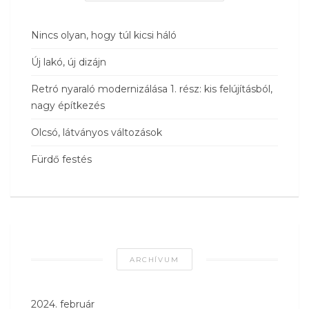
Nincs olyan, hogy túl kicsi háló
Új lakó, új dizájn
Retró nyaraló modernizálása 1. rész: kis felújításból,
nagy építkezés
Olcsó, látványos változások
Fürdő festés
ARCHÍVUM
2024. február