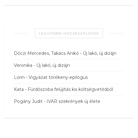
LEGUTÓBBI HOZZÁSZÓLÁSOK
Dóczi Mercedes, Takács Anikó
-
Új lakó, új dizájn
Veronika
-
Új lakó, új dizájn
Lorin
-
Vigyázat törékeny-epilógus
Kata
-
Fürdőszoba felújítás kis költségvetésből
Pogány Judit
-
IVAR szekrények új élete