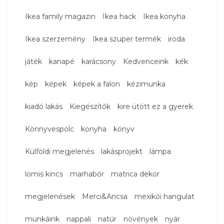
Ikea family magazin
Ikea hack
Ikea konyha
Ikea szerzemény
Ikea szuper termék
iroda
játék
kanapé
karácsony
Kedvenceink
kék
kép
képek
képek a falon
kézimunka
kiadó lakás
Kiegészítők
kire ütött ez a gyerek
Könnyvespolc
konyha
könyv
Külföldi megjelenés
lakásprojekt
lámpa
lomis kincs
marhabőr
matrica dekor
megjelenések
Merci&Ancsa
mexikói hangulat
munkáink
nappali
natúr
növények
nyár