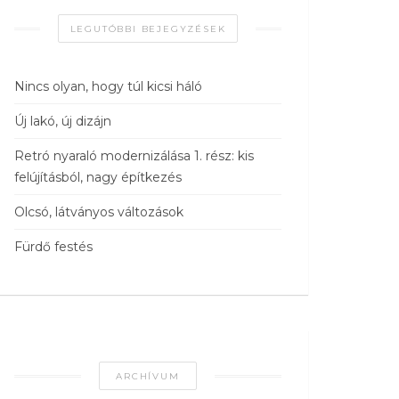
LEGUTÓBBI BEJEGYZÉSEK
Nincs olyan, hogy túl kicsi háló
Új lakó, új dizájn
Retró nyaraló modernizálása 1. rész: kis
felújításból, nagy építkezés
Olcsó, látványos változások
Fürdő festés
ARCHÍVUM