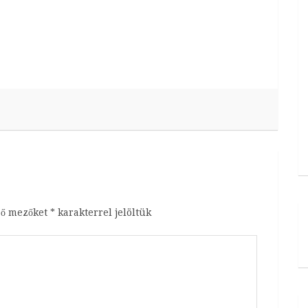
ző mezőket
*
karakterrel jelöltük