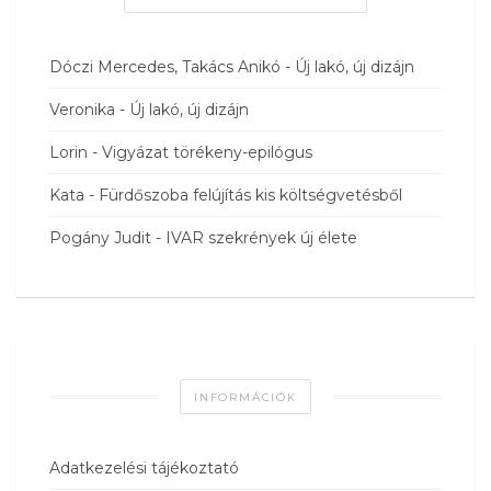
Dóczi Mercedes, Takács Anikó
-
Új lakó, új dizájn
Veronika
-
Új lakó, új dizájn
Lorin
-
Vigyázat törékeny-epilógus
Kata
-
Fürdőszoba felújítás kis költségvetésből
Pogány Judit
-
IVAR szekrények új élete
INFORMÁCIÓK
Adatkezelési tájékoztató