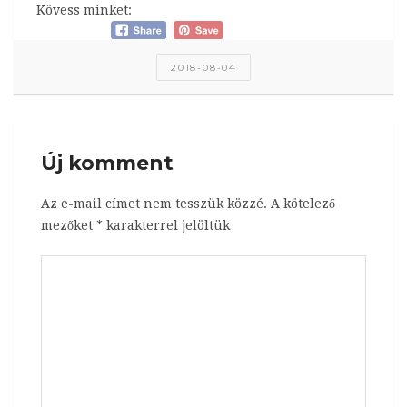
Kövess minket:
2018-08-04
Új komment
Az e-mail címet nem tesszük közzé.
A kötelező
mezőket
*
karakterrel jelöltük