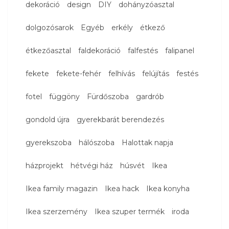
dekoráció
design
DIY
dohányzóasztal
dolgozósarok
Egyéb
erkély
étkező
étkezőasztal
faldekoráció
falfestés
falipanel
fekete
fekete-fehér
felhívás
felújítás
festés
fotel
függöny
Fürdőszoba
gardrób
gondold újra
gyerekbarát berendezés
gyerekszoba
hálószoba
Halottak napja
házprojekt
hétvégi ház
húsvét
Ikea
Ikea family magazin
Ikea hack
Ikea konyha
Ikea szerzemény
Ikea szuper termék
iroda