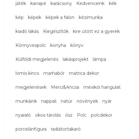
játék
kanapé
karácsony
Kedvenceink
kék
kép
képek
képek a falon
kézimunka
kiadó lakás
Kiegészítők
kire ütött ez a gyerek
Könnyvespolc
konyha
könyv
Külföldi megjelenés
lakásprojekt
lámpa
lomis kincs
marhabőr
matrica dekor
megjelenések
Merci&Ancsa
mexikói hangulat
munkáink
nappali
natúr
növények
nyár
nyaraló
okos tárolás
ősz
Polc
polcdekor
porcelánfigura
radiátortakaró