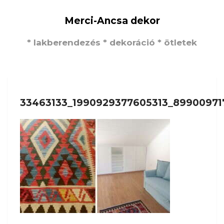
Merci-Ancsa dekor
* lakberendezés * dekoráció * ötletek
33463133_1990929377605313_8990097