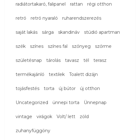
radiátortakaró, falipanel
rattan
régi otthon
retró
retró nyaraló
ruharendszerezés
saját lakás
sárga
skandináv
stúdió apartman
szék
színes
színes fal
szőnyeg
szőrme
születésnap
tárolás
tavasz
tél
terasz
termékajánló
textilek
Toalett dizájn
tojásfestés
torta
új bútor
új otthon
Uncategorized
ünnepi torta
Ünnepnap
vintage
virágok
Volt/ lett
zöld
zuhanyfüggöny