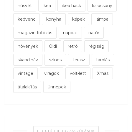
húsvét
ikea
ikea hack
karácsony
kedvenc
konyha
képek
lámpa
magazin fotózás
nappali
natúr
növények
Oldi
retró
régiség
skandináv
színes
Terasz
tárolás
vintage
virágok
volt-lett
Xmas
átalakítás
ünnepek
LEGUTÓBBI HOZZÁSZÓLÁSOK