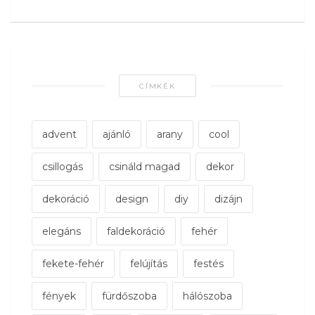
CÍMKÉK
advent
ajánló
arany
cool
csillogás
csináld magad
dekor
dekoráció
design
diy
dizájn
elegáns
faldekoráció
fehér
fekete-fehér
felújítás
festés
fények
fürdőszoba
hálószoba