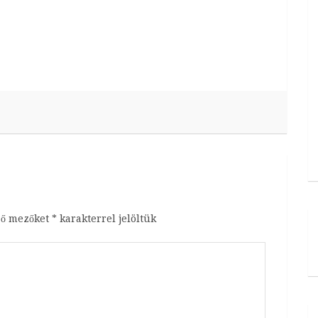
ző mezőket
*
karakterrel jelöltük