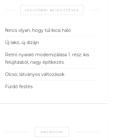
LEGUTÓBBI BEJEGYZÉSEK
Nincs olyan, hogy túl kicsi háló
Új lakó, új dizájn
Retró nyaraló modernizálása 1. rész: kis
felújításból, nagy építkezés
Olcsó, látványos változások
Fürdő festés
ARCHÍVUM