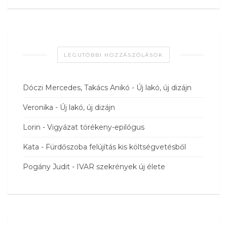
LEGUTÓBBI HOZZÁSZÓLÁSOK
Dóczi Mercedes, Takács Anikó
-
Új lakó, új dizájn
Veronika
-
Új lakó, új dizájn
Lorin
-
Vigyázat törékeny-epilógus
Kata
-
Fürdőszoba felújítás kis költségvetésből
Pogány Judit
-
IVAR szekrények új élete