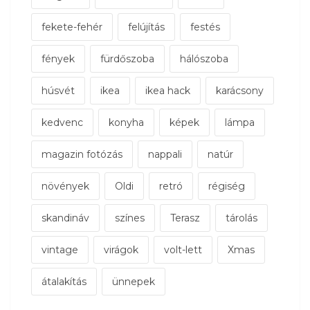
fekete-fehér
felújítás
festés
fények
fürdőszoba
hálószoba
húsvét
ikea
ikea hack
karácsony
kedvenc
konyha
képek
lámpa
magazin fotózás
nappali
natúr
növények
Oldi
retró
régiség
skandináv
színes
Terasz
tárolás
vintage
virágok
volt-lett
Xmas
átalakítás
ünnepek