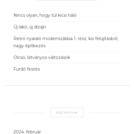
Nincs olyan, hogy túl kicsi háló
Új lakó, új dizájn
Retró nyaraló modernizálása 1. rész: kis felújításból,
nagy építkezés
Olcsó, látványos változások
Fürdő festés
ARCHÍVUM
2024. február