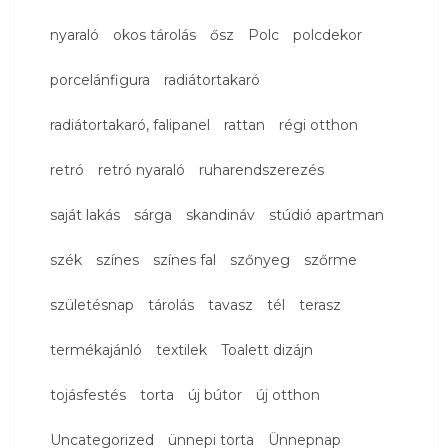
nyaraló
okos tárolás
ősz
Polc
polcdekor
porcelánfigura
radiátortakaró
radiátortakaró, falipanel
rattan
régi otthon
retró
retró nyaraló
ruharendszerezés
saját lakás
sárga
skandináv
stúdió apartman
szék
színes
színes fal
szőnyeg
szőrme
születésnap
tárolás
tavasz
tél
terasz
termékajánló
textilek
Toalett dizájn
tojásfestés
torta
új bútor
új otthon
Uncategorized
ünnepi torta
Ünnepnap