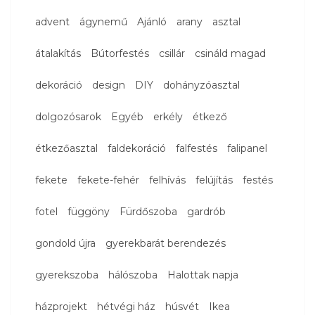
advent
ágynemű
Ajánló
arany
asztal
átalakítás
Bútorfestés
csillár
csináld magad
dekoráció
design
DIY
dohányzóasztal
dolgozósarok
Egyéb
erkély
étkező
étkezőasztal
faldekoráció
falfestés
falipanel
fekete
fekete-fehér
felhívás
felújítás
festés
fotel
függöny
Fürdőszoba
gardrób
gondold újra
gyerekbarát berendezés
gyerekszoba
hálószoba
Halottak napja
házprojekt
hétvégi ház
húsvét
Ikea