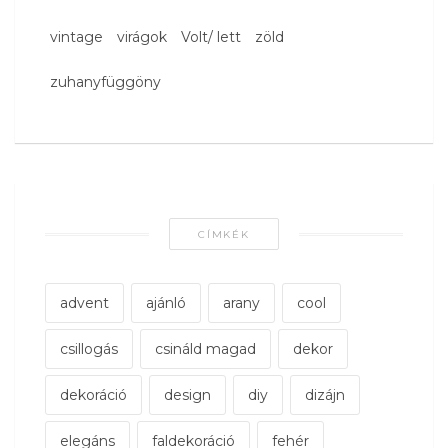
vintage
virágok
Volt/ lett
zöld
zuhanyfüggöny
CÍMKÉK
advent
ajánló
arany
cool
csillogás
csináld magad
dekor
dekoráció
design
diy
dizájn
elegáns
faldekoráció
fehér