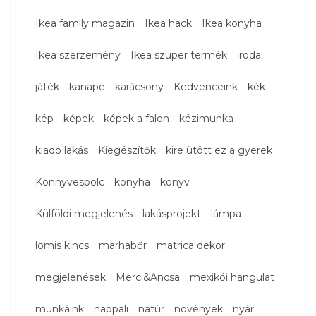
Ikea family magazin
Ikea hack
Ikea konyha
Ikea szerzemény
Ikea szuper termék
iroda
játék
kanapé
karácsony
Kedvenceink
kék
kép
képek
képek a falon
kézimunka
kiadó lakás
Kiegészítők
kire ütött ez a gyerek
Könnyvespolc
konyha
könyv
Külföldi megjelenés
lakásprojekt
lámpa
lomis kincs
marhabőr
matrica dekor
megjelenések
Merci&Ancsa
mexikói hangulat
munkáink
nappali
natúr
növények
nyár