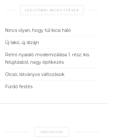
LEGUTÓBBI BEJEGYZÉSEK
Nincs olyan, hogy túl kicsi háló
Új lakó, új dizájn
Retró nyaraló modernizálása 1. rész: kis
felújításból, nagy építkezés
Olcsó, látványos változások
Fürdő festés
ARCHÍVUM