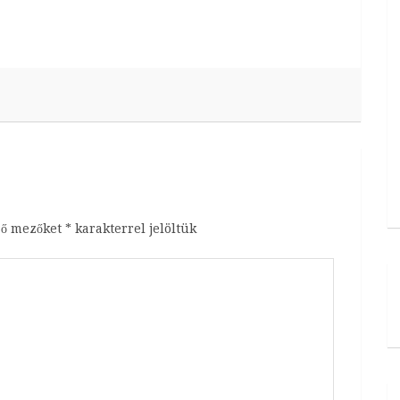
ző mezőket
*
karakterrel jelöltük