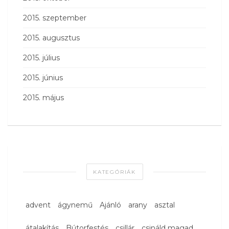
2015. szeptember
2015. augusztus
2015. július
2015. június
2015. május
KATEGÓRIÁK
advent
ágynemű
Ajánló
arany
asztal
átalakítás
Bútorfestés
csillár
csináld magad