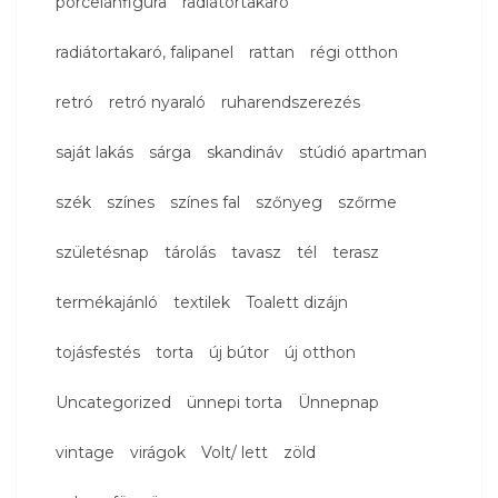
porcelánfigura
radiátortakaró
radiátortakaró, falipanel
rattan
régi otthon
retró
retró nyaraló
ruharendszerezés
saját lakás
sárga
skandináv
stúdió apartman
szék
színes
színes fal
szőnyeg
szőrme
születésnap
tárolás
tavasz
tél
terasz
termékajánló
textilek
Toalett dizájn
tojásfestés
torta
új bútor
új otthon
Uncategorized
ünnepi torta
Ünnepnap
vintage
virágok
Volt/ lett
zöld