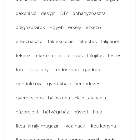
dekoráció
design
DIY
dohányzóasztal
dolgozósarok
Egyéb
erkély
étkező
étkezőasztal
faldekoráció
falfestés
falipanel
fekete
fekete-fehér
felhívás
felújítás
festés
fotel
függöny
Fürdőszoba
gardrób
gondold újra
gyerekbarát berendezés
gyerekszoba
hálószoba
Halottak napja
házprojekt
hétvégi ház
húsvét
Ikea
Ikea family magazin
Ikea hack
Ikea konyha
Ikea szerzemény
Ikea szuper termék
iroda