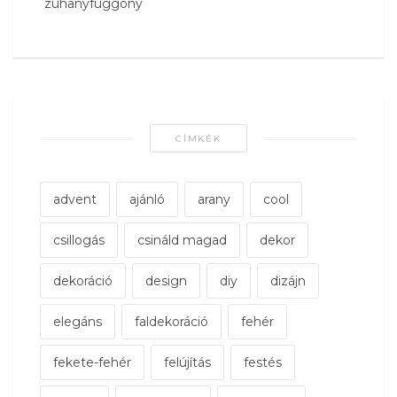
zuhanyfüggöny
CÍMKÉK
advent
ajánló
arany
cool
csillogás
csináld magad
dekor
dekoráció
design
diy
dizájn
elegáns
faldekoráció
fehér
fekete-fehér
felújítás
festés