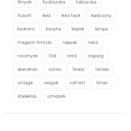
fények
fürdőszoba
hálószoba
húsvét
ikea
ikea hack
karácsony
kedvenc
konyha
képek
lámpa
magazin fotózás
nappali
natúr
növények
Oldi
retró
régiség
skandináv
színes
Terasz
tárolás
vintage
virágok
volt-lett
Xmas
átalakítás
ünnepek