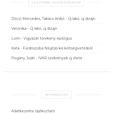
LEGUTÓBBI HOZZÁSZÓLÁSOK
Dóczi Mercedes, Takács Anikó
-
Új lakó, új dizájn
Veronika
-
Új lakó, új dizájn
Lorin
-
Vigyázat törékeny-epilógus
Kata
-
Fürdőszoba felújítás kis költségvetésből
Pogány Judit
-
IVAR szekrények új élete
INFORMÁCIÓK
Adatkezelési tájékoztató