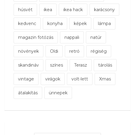
húsvét
ikea
ikea hack
karácsony
kedvenc
konyha
képek
lámpa
magazin fotózás
nappali
natúr
növények
Oldi
retró
régiség
skandináv
színes
Terasz
tárolás
vintage
virágok
volt-lett
Xmas
átalakítás
ünnepek