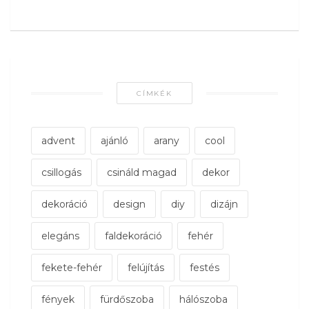
CÍMKÉK
advent
ajánló
arany
cool
csillogás
csináld magad
dekor
dekoráció
design
diy
dizájn
elegáns
faldekoráció
fehér
fekete-fehér
felújítás
festés
fények
fürdőszoba
hálószoba