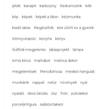
játék
kanapé
karácsony
Kedvenceink
kék
kép
képek
képek a falon
kézimunka
kiadó lakás
Kiegészítők
kire ütött ez a gyerek
Könnyvespolc
konyha
könyv
Külföldi megjelenés
lakásprojekt
lámpa
lomis kincs
marhabőr
matrica dekor
megjelenések
Merci&Ancsa
mexikói hangulat
munkáink
nappali
natúr
növények
nyár
nyaraló
okos tárolás
ősz
Polc
polcdekor
porcelánfigura
radiátortakaró