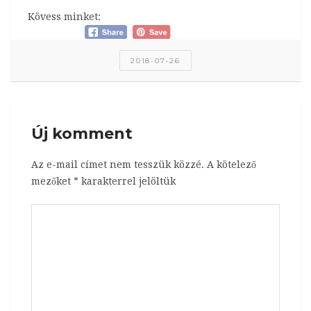
Kövess minket:
2018-07-26
Új komment
Az e-mail címet nem tesszük közzé.
A kötelező
mezőket
*
karakterrel jelöltük