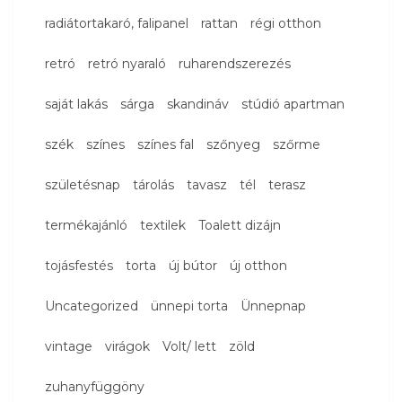
radiátortakaró, falipanel
rattan
régi otthon
retró
retró nyaraló
ruharendszerezés
saját lakás
sárga
skandináv
stúdió apartman
szék
színes
színes fal
szőnyeg
szőrme
születésnap
tárolás
tavasz
tél
terasz
termékajánló
textilek
Toalett dizájn
tojásfestés
torta
új bútor
új otthon
Uncategorized
ünnepi torta
Ünnepnap
vintage
virágok
Volt/ lett
zöld
zuhanyfüggöny