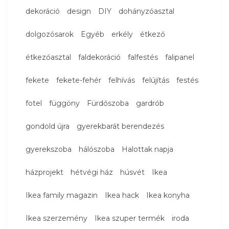
dekoráció
design
DIY
dohányzóasztal
dolgozósarok
Egyéb
erkély
étkező
étkezőasztal
faldekoráció
falfestés
falipanel
fekete
fekete-fehér
felhívás
felújítás
festés
fotel
függöny
Fürdőszoba
gardrób
gondold újra
gyerekbarát berendezés
gyerekszoba
hálószoba
Halottak napja
házprojekt
hétvégi ház
húsvét
Ikea
Ikea family magazin
Ikea hack
Ikea konyha
Ikea szerzemény
Ikea szuper termék
iroda