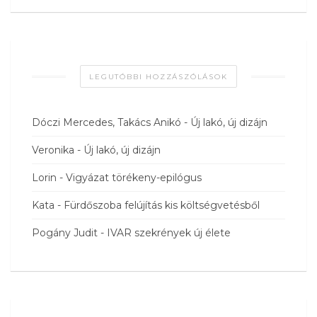
LEGUTÓBBI HOZZÁSZÓLÁSOK
Dóczi Mercedes, Takács Anikó
-
Új lakó, új dizájn
Veronika
-
Új lakó, új dizájn
Lorin
-
Vigyázat törékeny-epilógus
Kata
-
Fürdőszoba felújítás kis költségvetésből
Pogány Judit
-
IVAR szekrények új élete