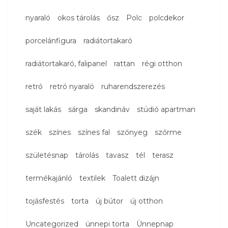
nyaraló
okos tárolás
ősz
Polc
polcdekor
porcelánfigura
radiátortakaró
radiátortakaró, falipanel
rattan
régi otthon
retró
retró nyaraló
ruharendszerezés
saját lakás
sárga
skandináv
stúdió apartman
szék
színes
színes fal
szőnyeg
szőrme
születésnap
tárolás
tavasz
tél
terasz
termékajánló
textilek
Toalett dizájn
tojásfestés
torta
új bútor
új otthon
Uncategorized
ünnepi torta
Ünnepnap