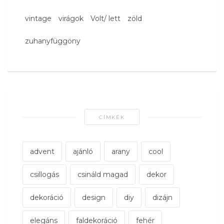
vintage
virágok
Volt/ lett
zöld
zuhanyfüggöny
CÍMKÉK
advent
ajánló
arany
cool
csillogás
csináld magad
dekor
dekoráció
design
diy
dizájn
elegáns
faldekoráció
fehér