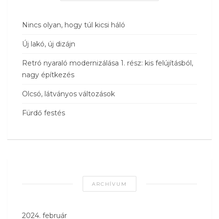
Nincs olyan, hogy túl kicsi háló
Új lakó, új dizájn
Retró nyaraló modernizálása 1. rész: kis felújításból,
nagy építkezés
Olcsó, látványos változások
Fürdő festés
ARCHÍVUM
2024. február