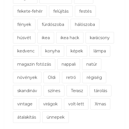
fekete-fehér
felújítás
festés
fények
fürdőszoba
hálószoba
húsvét
ikea
ikea hack
karácsony
kedvenc
konyha
képek
lámpa
magazin fotózás
nappali
natúr
növények
Oldi
retró
régiség
skandináv
színes
Terasz
tárolás
vintage
virágok
volt-lett
Xmas
átalakítás
ünnepek