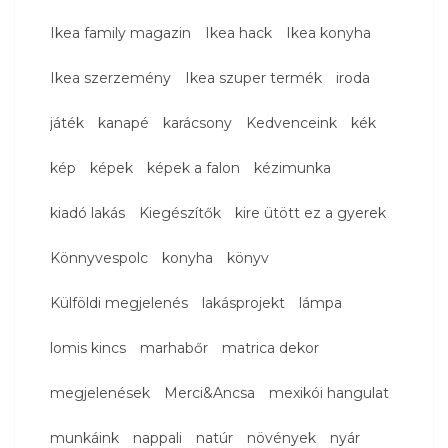
Ikea family magazin
Ikea hack
Ikea konyha
Ikea szerzemény
Ikea szuper termék
iroda
játék
kanapé
karácsony
Kedvenceink
kék
kép
képek
képek a falon
kézimunka
kiadó lakás
Kiegészítők
kire ütött ez a gyerek
Könnyvespolc
konyha
könyv
Külföldi megjelenés
lakásprojekt
lámpa
lomis kincs
marhabőr
matrica dekor
megjelenések
Merci&Ancsa
mexikói hangulat
munkáink
nappali
natúr
növények
nyár