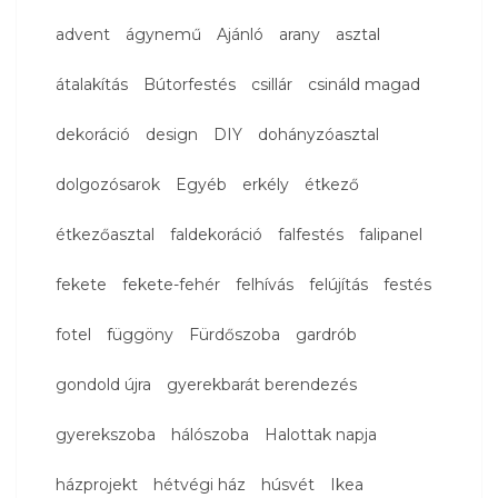
advent
ágynemű
Ajánló
arany
asztal
átalakítás
Bútorfestés
csillár
csináld magad
dekoráció
design
DIY
dohányzóasztal
dolgozósarok
Egyéb
erkély
étkező
étkezőasztal
faldekoráció
falfestés
falipanel
fekete
fekete-fehér
felhívás
felújítás
festés
fotel
függöny
Fürdőszoba
gardrób
gondold újra
gyerekbarát berendezés
gyerekszoba
hálószoba
Halottak napja
házprojekt
hétvégi ház
húsvét
Ikea