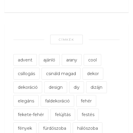
CÍMKÉK
advent
ajánló
arany
cool
csillogás
csináld magad
dekor
dekoráció
design
diy
dizájn
elegáns
faldekoráció
fehér
fekete-fehér
felújítás
festés
fények
fürdőszoba
hálószoba