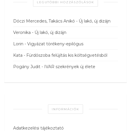
LEGUTÓBBI HOZZÁSZÓLÁSOK
Dóczi Mercedes, Takács Anikó
-
Új lakó, új dizájn
Veronika
-
Új lakó, új dizájn
Lorin
-
Vigyázat törékeny-epilógus
Kata
-
Fürdőszoba felújítás kis költségvetésből
Pogány Judit
-
IVAR szekrények új élete
INFORMÁCIÓK
Adatkezelési tájékoztató