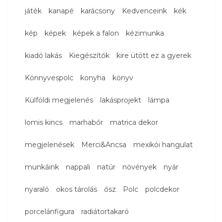
játék
kanapé
karácsony
Kedvenceink
kék
kép
képek
képek a falon
kézimunka
kiadó lakás
Kiegészítők
kire ütött ez a gyerek
Könnyvespolc
konyha
könyv
Külföldi megjelenés
lakásprojekt
lámpa
lomis kincs
marhabőr
matrica dekor
megjelenések
Merci&Ancsa
mexikói hangulat
munkáink
nappali
natúr
növények
nyár
nyaraló
okos tárolás
ősz
Polc
polcdekor
porcelánfigura
radiátortakaró