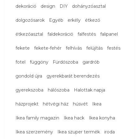
dekoráció
design
DIY
dohányzóasztal
dolgozósarok
Egyéb
erkély
étkező
étkezőasztal
faldekoráció
falfestés
falipanel
fekete
fekete-fehér
felhívás
felújítás
festés
fotel
függöny
Fürdőszoba
gardrób
gondold újra
gyerekbarát berendezés
gyerekszoba
hálószoba
Halottak napja
házprojekt
hétvégi ház
húsvét
Ikea
Ikea family magazin
Ikea hack
Ikea konyha
Ikea szerzemény
Ikea szuper termék
iroda