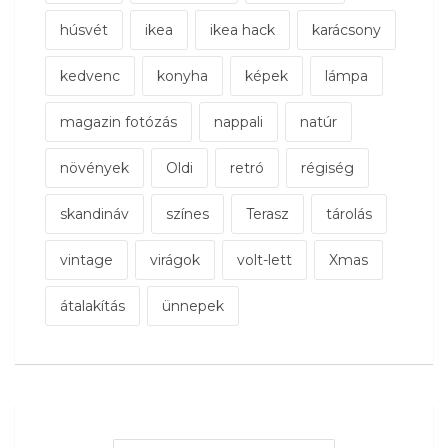
húsvét
ikea
ikea hack
karácsony
kedvenc
konyha
képek
lámpa
magazin fotózás
nappali
natúr
növények
Oldi
retró
régiség
skandináv
színes
Terasz
tárolás
vintage
virágok
volt-lett
Xmas
átalakítás
ünnepek