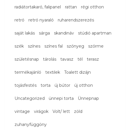
radiátortakaró, falipanel
rattan
régi otthon
retró
retró nyaraló
ruharendszerezés
saját lakás
sárga
skandináv
stúdió apartman
szék
színes
színes fal
szőnyeg
szőrme
születésnap
tárolás
tavasz
tél
terasz
termékajánló
textilek
Toalett dizájn
tojásfestés
torta
új bútor
új otthon
Uncategorized
ünnepi torta
Ünnepnap
vintage
virágok
Volt/ lett
zöld
zuhanyfüggöny