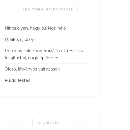
LEGUTÓBBI BEJEGYZÉSEK
Nincs olyan, hogy túl kicsi háló
Új lakó, új dizájn
Retró nyaraló modernizálása 1. rész: kis
felújításból, nagy építkezés
Olcsó, látványos változások
Fürdő festés
ARCHÍVUM