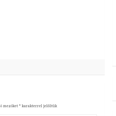
ző mezőket
*
karakterrel jelöltük