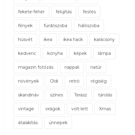
fekete-fehér
felújítás
festés
fények
fürdőszoba
hálószoba
húsvét
ikea
ikea hack
karácsony
kedvenc
konyha
képek
lámpa
magazin fotózás
nappali
natúr
növények
Oldi
retró
régiség
skandináv
színes
Terasz
tárolás
vintage
virágok
volt-lett
Xmas
átalakítás
ünnepek