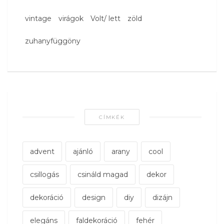
vintage
virágok
Volt/ lett
zöld
zuhanyfüggöny
CÍMKÉK
advent
ajánló
arany
cool
csillogás
csináld magad
dekor
dekoráció
design
diy
dizájn
elegáns
faldekoráció
fehér