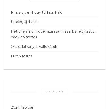
Nincs olyan, hogy túl kicsi háló
Új lakó, új dizájn
Retró nyaraló modernizálása 1. rész: kis felújításból,
nagy építkezés
Olcsó, látványos változások
Fürdő festés
ARCHÍVUM
2024. február