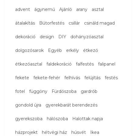
advent
ágynemű
Ajánló
arany
asztal
átalakítás
Bútorfestés
csillár
csináld magad
dekoráció
design
DIY
dohányzóasztal
dolgozósarok
Egyéb
erkély
étkező
étkezőasztal
faldekoráció
falfestés
falipanel
fekete
fekete-fehér
felhívás
felújítás
festés
fotel
függöny
Fürdőszoba
gardrób
gondold újra
gyerekbarát berendezés
gyerekszoba
hálószoba
Halottak napja
házprojekt
hétvégi ház
húsvét
Ikea