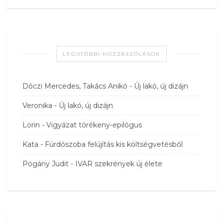
LEGUTÓBBI HOZZÁSZÓLÁSOK
Dóczi Mercedes, Takács Anikó
-
Új lakó, új dizájn
Veronika
-
Új lakó, új dizájn
Lorin
-
Vigyázat törékeny-epilógus
Kata
-
Fürdőszoba felújítás kis költségvetésből
Pogány Judit
-
IVAR szekrények új élete