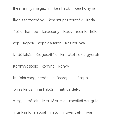
Ikea family magazin
Ikea hack
Ikea konyha
Ikea szerzemény
Ikea szuper termék
iroda
játék
kanapé
karácsony
Kedvenceink
kék
kép
képek
képek a falon
kézimunka
kiadó lakás
Kiegészítők
kire ütött ez a gyerek
Könnyvespolc
konyha
könyv
Külföldi megjelenés
lakásprojekt
lámpa
lomis kincs
marhabőr
matrica dekor
megjelenések
Merci&Ancsa
mexikói hangulat
munkáink
nappali
natúr
növények
nyár