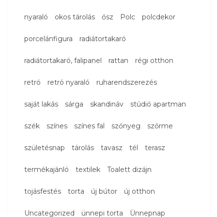
nyaraló
okos tárolás
ősz
Polc
polcdekor
porcelánfigura
radiátortakaró
radiátortakaró, falipanel
rattan
régi otthon
retró
retró nyaraló
ruharendszerezés
saját lakás
sárga
skandináv
stúdió apartman
szék
színes
színes fal
szőnyeg
szőrme
születésnap
tárolás
tavasz
tél
terasz
termékajánló
textilek
Toalett dizájn
tojásfestés
torta
új bútor
új otthon
Uncategorized
ünnepi torta
Ünnepnap