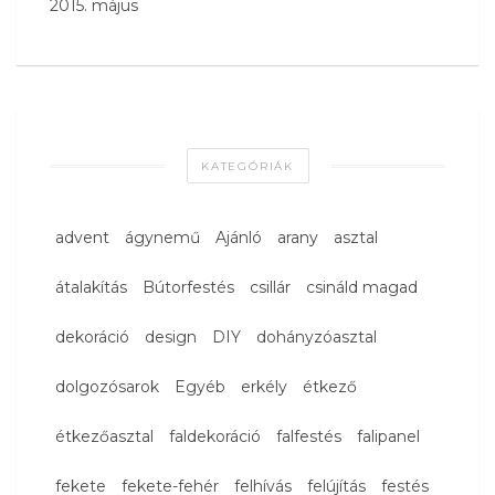
2015. május
KATEGÓRIÁK
advent
ágynemű
Ajánló
arany
asztal
átalakítás
Bútorfestés
csillár
csináld magad
dekoráció
design
DIY
dohányzóasztal
dolgozósarok
Egyéb
erkély
étkező
étkezőasztal
faldekoráció
falfestés
falipanel
fekete
fekete-fehér
felhívás
felújítás
festés