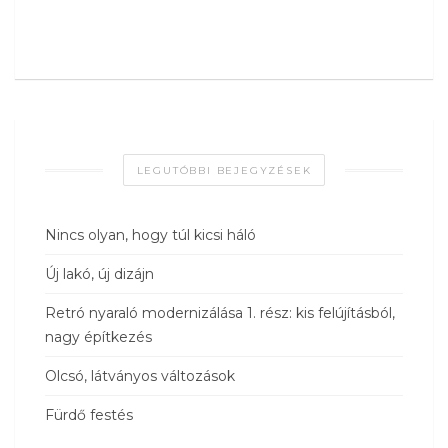
LEGUTÓBBI BEJEGYZÉSEK
Nincs olyan, hogy túl kicsi háló
Új lakó, új dizájn
Retró nyaraló modernizálása 1. rész: kis felújításból,
nagy építkezés
Olcsó, látványos változások
Fürdő festés