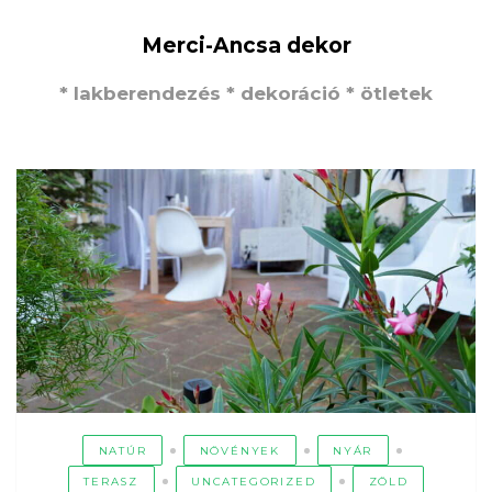
Merci-Ancsa dekor
* lakberendezés * dekoráció * ötletek
NATÚR
NÖVÉNYEK
NYÁR
TERASZ
UNCATEGORIZED
ZÖLD