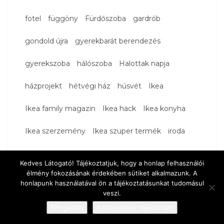
fotel
függöny
Fürdőszoba
gardrób
gondold újra
gyerekbarát berendezés
gyerekszoba
hálószoba
Halottak napja
házprojekt
hétvégi ház
húsvét
Ikea
Ikea family magazin
Ikea hack
Ikea konyha
Ikea szerzemény
Ikea szuper termék
iroda
játék
kanapé
karácsony
Kedvenceink
kék
Kedves Látogató! Tájékoztatjuk, hogy a honlap felhasználói
élmény fokozásának érdekében sütiket alkalmazunk. A
kép
képek
képek a falon
kézimunka
honlapunk használatával ön a tájékoztatásunkat tudomásul
veszi.
kiadó lakás
Kiegészítők
kire ütött ez a gyerek
Elfogadom
Adatkezelési tájékoztató
Könnyvespolc
konyha
könyv