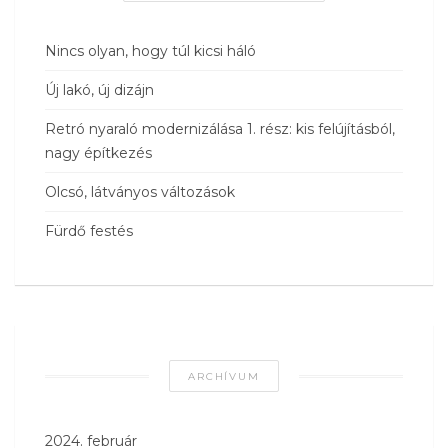
Nincs olyan, hogy túl kicsi háló
Új lakó, új dizájn
Retró nyaraló modernizálása 1. rész: kis felújításból,
nagy építkezés
Olcsó, látványos változások
Fürdő festés
ARCHÍVUM
2024. február