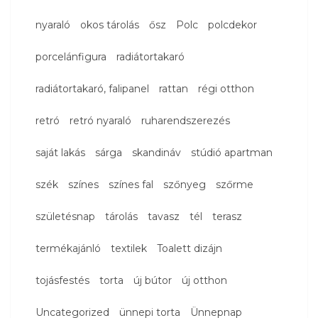
nyaraló
okos tárolás
ősz
Polc
polcdekor
porcelánfigura
radiátortakaró
radiátortakaró, falipanel
rattan
régi otthon
retró
retró nyaraló
ruharendszerezés
saját lakás
sárga
skandináv
stúdió apartman
szék
színes
színes fal
szőnyeg
szőrme
születésnap
tárolás
tavasz
tél
terasz
termékajánló
textilek
Toalett dizájn
tojásfestés
torta
új bútor
új otthon
Uncategorized
ünnepi torta
Ünnepnap