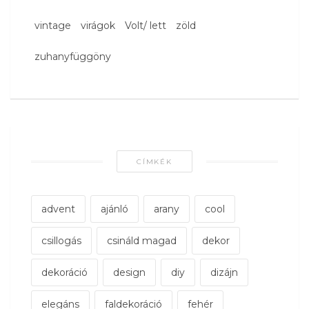
vintage
virágok
Volt/ lett
zöld
zuhanyfüggöny
CÍMKÉK
advent
ajánló
arany
cool
csillogás
csináld magad
dekor
dekoráció
design
diy
dizájn
elegáns
faldekoráció
fehér