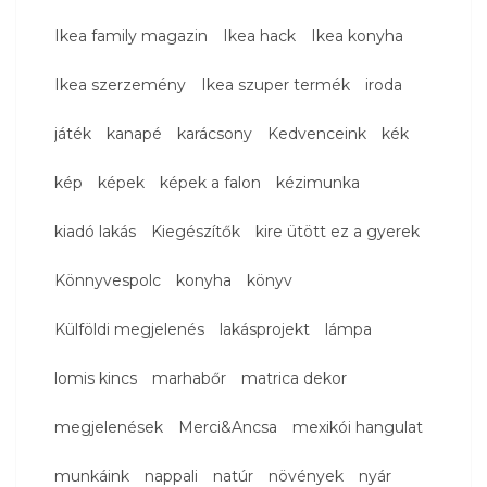
Ikea family magazin
Ikea hack
Ikea konyha
Ikea szerzemény
Ikea szuper termék
iroda
játék
kanapé
karácsony
Kedvenceink
kék
kép
képek
képek a falon
kézimunka
kiadó lakás
Kiegészítők
kire ütött ez a gyerek
Könnyvespolc
konyha
könyv
Külföldi megjelenés
lakásprojekt
lámpa
lomis kincs
marhabőr
matrica dekor
megjelenések
Merci&Ancsa
mexikói hangulat
munkáink
nappali
natúr
növények
nyár