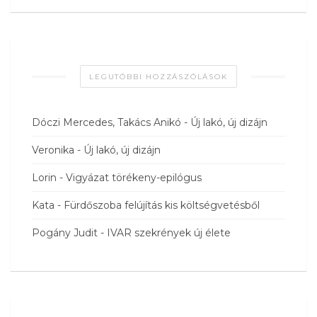
LEGUTÓBBI HOZZÁSZÓLÁSOK
Dóczi Mercedes, Takács Anikó
-
Új lakó, új dizájn
Veronika
-
Új lakó, új dizájn
Lorin
-
Vigyázat törékeny-epilógus
Kata
-
Fürdőszoba felújítás kis költségvetésből
Pogány Judit
-
IVAR szekrények új élete