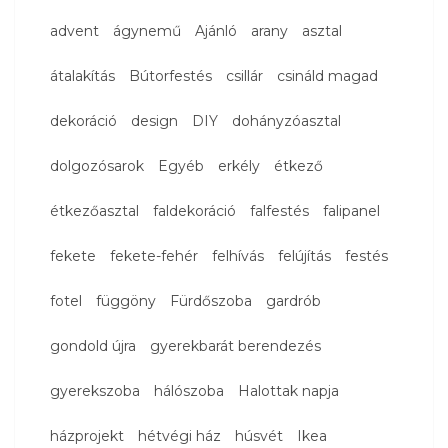
advent
ágynemű
Ajánló
arany
asztal
átalakítás
Bútorfestés
csillár
csináld magad
dekoráció
design
DIY
dohányzóasztal
dolgozósarok
Egyéb
erkély
étkező
étkezőasztal
faldekoráció
falfestés
falipanel
fekete
fekete-fehér
felhívás
felújítás
festés
fotel
függöny
Fürdőszoba
gardrób
gondold újra
gyerekbarát berendezés
gyerekszoba
hálószoba
Halottak napja
házprojekt
hétvégi ház
húsvét
Ikea