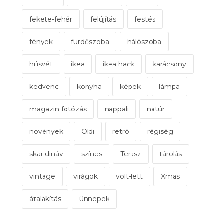
fekete-fehér
felújítás
festés
fények
fürdőszoba
hálószoba
húsvét
ikea
ikea hack
karácsony
kedvenc
konyha
képek
lámpa
magazin fotózás
nappali
natúr
növények
Oldi
retró
régiség
skandináv
színes
Terasz
tárolás
vintage
virágok
volt-lett
Xmas
átalakítás
ünnepek