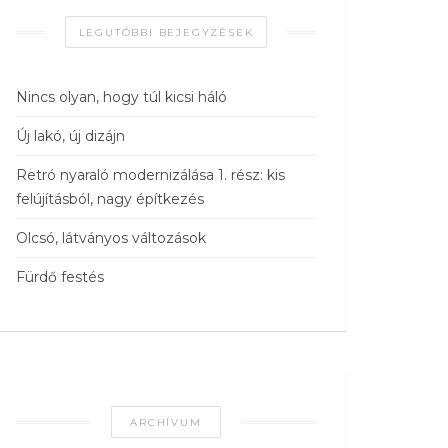
LEGUTÓBBI BEJEGYZÉSEK
Nincs olyan, hogy túl kicsi háló
Új lakó, új dizájn
Retró nyaraló modernizálása 1. rész: kis
felújításból, nagy építkezés
Olcsó, látványos változások
Fürdő festés
ARCHÍVUM