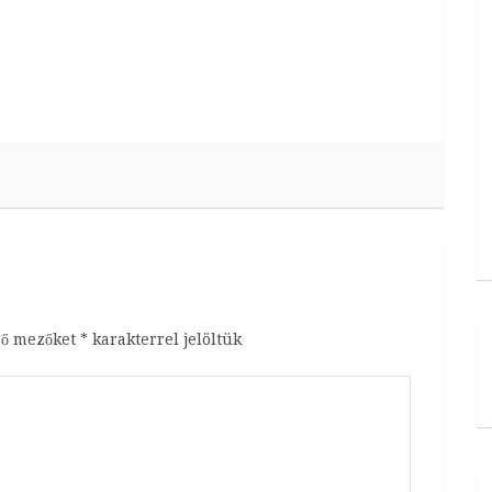
ző mezőket
*
karakterrel jelöltük