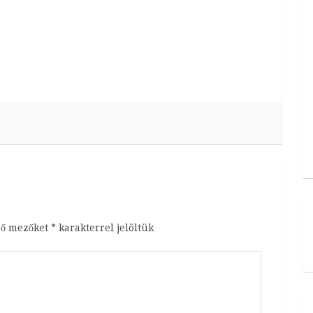
ző mezőket
*
karakterrel jelöltük