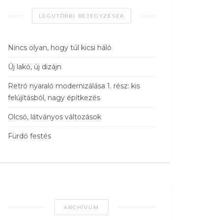
LEGUTÓBBI BEJEGYZÉSEK
Nincs olyan, hogy túl kicsi háló
Új lakó, új dizájn
Retró nyaraló modernizálása 1. rész: kis
felújításból, nagy építkezés
Olcsó, látványos változások
Fürdő festés
ARCHÍVUM