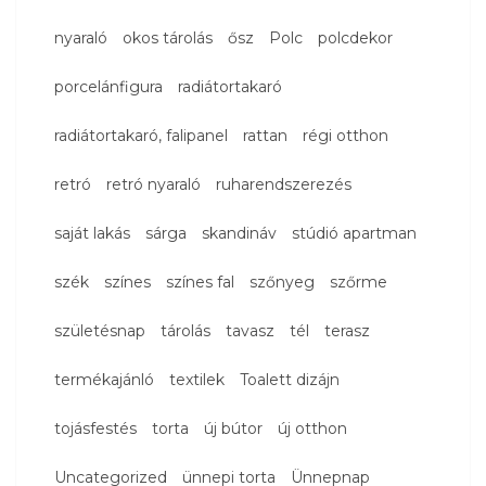
nyaraló
okos tárolás
ősz
Polc
polcdekor
porcelánfigura
radiátortakaró
radiátortakaró, falipanel
rattan
régi otthon
retró
retró nyaraló
ruharendszerezés
saját lakás
sárga
skandináv
stúdió apartman
szék
színes
színes fal
szőnyeg
szőrme
születésnap
tárolás
tavasz
tél
terasz
termékajánló
textilek
Toalett dizájn
tojásfestés
torta
új bútor
új otthon
Uncategorized
ünnepi torta
Ünnepnap