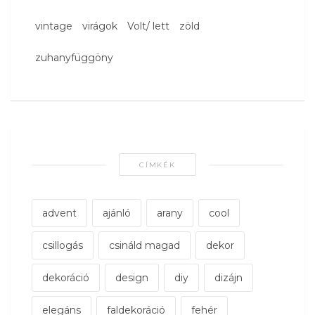
vintage
virágok
Volt/ lett
zöld
zuhanyfüggöny
CÍMKÉK
advent
ajánló
arany
cool
csillogás
csináld magad
dekor
dekoráció
design
diy
dizájn
elegáns
faldekoráció
fehér