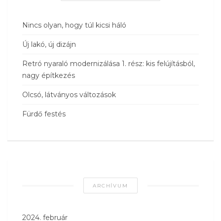
Nincs olyan, hogy túl kicsi háló
Új lakó, új dizájn
Retró nyaraló modernizálása 1. rész: kis felújításból,
nagy építkezés
Olcsó, látványos változások
Fürdő festés
ARCHÍVUM
2024. február