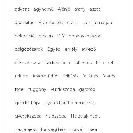
advent
ágynemű
Ajánló
arany
asztal
átalakítás
Bútorfestés
csillár
csináld magad
dekoráció
design
DIY
dohányzóasztal
dolgozósarok
Egyéb
erkély
étkező
étkezőasztal
faldekoráció
falfestés
falipanel
fekete
fekete-fehér
felhívás
felújítás
festés
fotel
függöny
Fürdőszoba
gardrób
gondold újra
gyerekbarát berendezés
gyerekszoba
hálószoba
Halottak napja
házprojekt
hétvégi ház
húsvét
Ikea