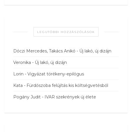
LEGUTÓBBI HOZZÁSZÓLÁSOK
Dóczi Mercedes, Takács Anikó
-
Új lakó, új dizájn
Veronika
-
Új lakó, új dizájn
Lorin
-
Vigyázat törékeny-epilógus
Kata
-
Fürdőszoba felújítás kis költségvetésből
Pogány Judit
-
IVAR szekrények új élete