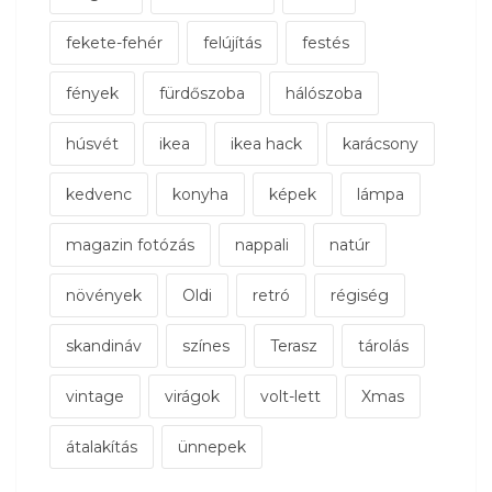
fekete-fehér
felújítás
festés
fények
fürdőszoba
hálószoba
húsvét
ikea
ikea hack
karácsony
kedvenc
konyha
képek
lámpa
magazin fotózás
nappali
natúr
növények
Oldi
retró
régiség
skandináv
színes
Terasz
tárolás
vintage
virágok
volt-lett
Xmas
átalakítás
ünnepek