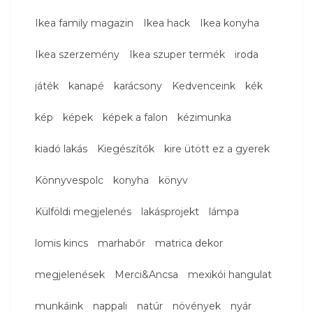
Ikea family magazin
Ikea hack
Ikea konyha
Ikea szerzemény
Ikea szuper termék
iroda
játék
kanapé
karácsony
Kedvenceink
kék
kép
képek
képek a falon
kézimunka
kiadó lakás
Kiegészítők
kire ütött ez a gyerek
Könnyvespolc
konyha
könyv
Külföldi megjelenés
lakásprojekt
lámpa
lomis kincs
marhabőr
matrica dekor
megjelenések
Merci&Ancsa
mexikói hangulat
munkáink
nappali
natúr
növények
nyár