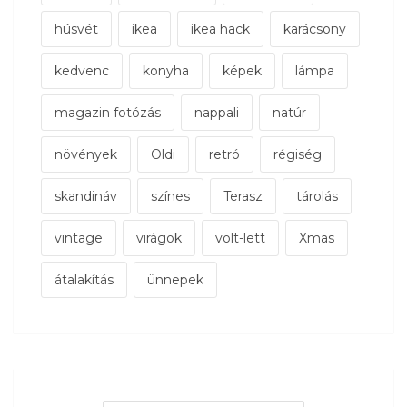
húsvét
ikea
ikea hack
karácsony
kedvenc
konyha
képek
lámpa
magazin fotózás
nappali
natúr
növények
Oldi
retró
régiség
skandináv
színes
Terasz
tárolás
vintage
virágok
volt-lett
Xmas
átalakítás
ünnepek