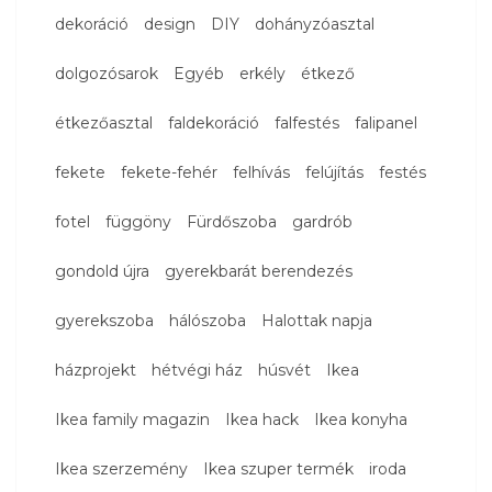
dekoráció
design
DIY
dohányzóasztal
dolgozósarok
Egyéb
erkély
étkező
étkezőasztal
faldekoráció
falfestés
falipanel
fekete
fekete-fehér
felhívás
felújítás
festés
fotel
függöny
Fürdőszoba
gardrób
gondold újra
gyerekbarát berendezés
gyerekszoba
hálószoba
Halottak napja
házprojekt
hétvégi ház
húsvét
Ikea
Ikea family magazin
Ikea hack
Ikea konyha
Ikea szerzemény
Ikea szuper termék
iroda