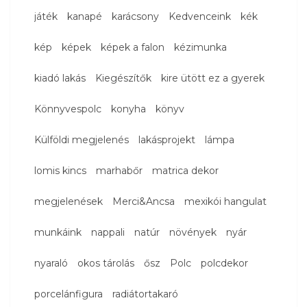
játék
kanapé
karácsony
Kedvenceink
kék
kép
képek
képek a falon
kézimunka
kiadó lakás
Kiegészítők
kire ütött ez a gyerek
Könnyvespolc
konyha
könyv
Külföldi megjelenés
lakásprojekt
lámpa
lomis kincs
marhabőr
matrica dekor
megjelenések
Merci&Ancsa
mexikói hangulat
munkáink
nappali
natúr
növények
nyár
nyaraló
okos tárolás
ősz
Polc
polcdekor
porcelánfigura
radiátortakaró