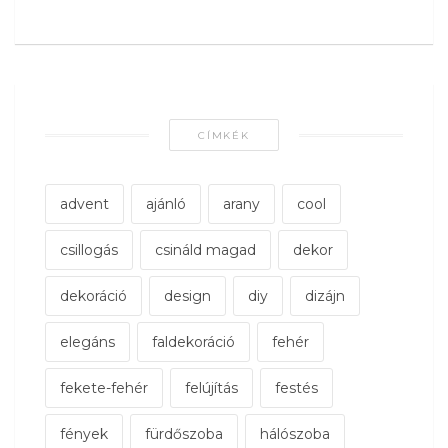
CÍMKÉK
advent
ajánló
arany
cool
csillogás
csináld magad
dekor
dekoráció
design
diy
dizájn
elegáns
faldekoráció
fehér
fekete-fehér
felújítás
festés
fények
fürdőszoba
hálószoba