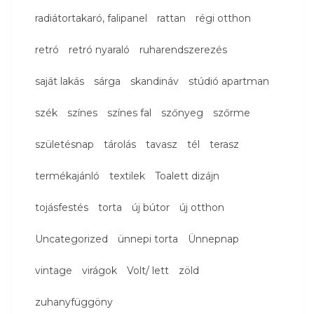
radiátortakaró, falipanel
rattan
régi otthon
retró
retró nyaraló
ruharendszerezés
saját lakás
sárga
skandináv
stúdió apartman
szék
színes
színes fal
szőnyeg
szőrme
születésnap
tárolás
tavasz
tél
terasz
termékajánló
textilek
Toalett dizájn
tojásfestés
torta
új bútor
új otthon
Uncategorized
ünnepi torta
Ünnepnap
vintage
virágok
Volt/ lett
zöld
zuhanyfüggöny