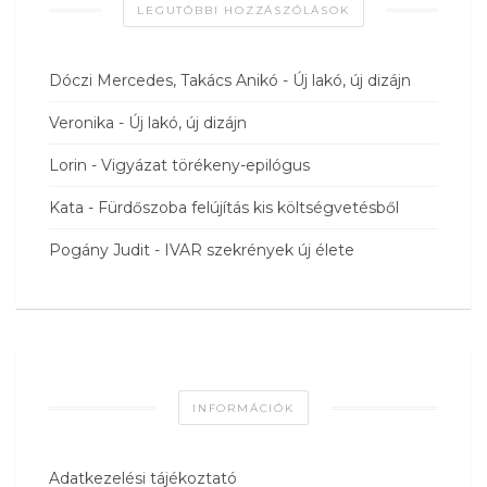
LEGUTÓBBI HOZZÁSZÓLÁSOK
Dóczi Mercedes, Takács Anikó
-
Új lakó, új dizájn
Veronika
-
Új lakó, új dizájn
Lorin
-
Vigyázat törékeny-epilógus
Kata
-
Fürdőszoba felújítás kis költségvetésből
Pogány Judit
-
IVAR szekrények új élete
INFORMÁCIÓK
Adatkezelési tájékoztató