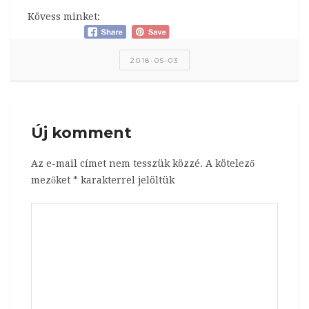
Kövess minket:
2018-05-03
Új komment
Az e-mail címet nem tesszük közzé.
A kötelező
mezőket
*
karakterrel jelöltük