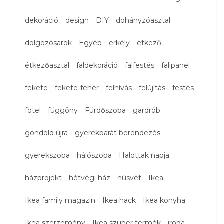
dekoráció
design
DIY
dohányzóasztal
dolgozósarok
Egyéb
erkély
étkező
étkezőasztal
faldekoráció
falfestés
falipanel
fekete
fekete-fehér
felhívás
felújítás
festés
fotel
függöny
Fürdőszoba
gardrób
gondold újra
gyerekbarát berendezés
gyerekszoba
hálószoba
Halottak napja
házprojekt
hétvégi ház
húsvét
Ikea
Ikea family magazin
Ikea hack
Ikea konyha
Ikea szerzemény
Ikea szuper termék
iroda