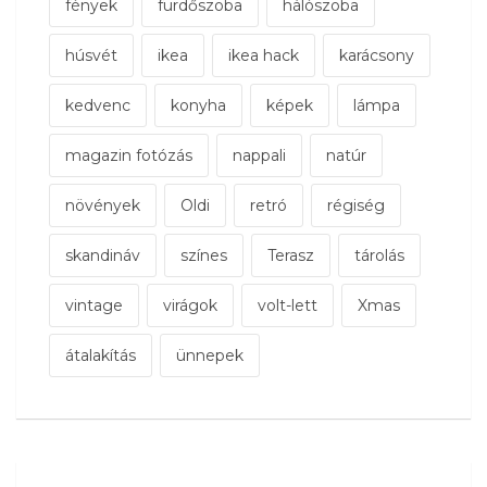
fények
fürdőszoba
hálószoba
húsvét
ikea
ikea hack
karácsony
kedvenc
konyha
képek
lámpa
magazin fotózás
nappali
natúr
növények
Oldi
retró
régiség
skandináv
színes
Terasz
tárolás
vintage
virágok
volt-lett
Xmas
átalakítás
ünnepek