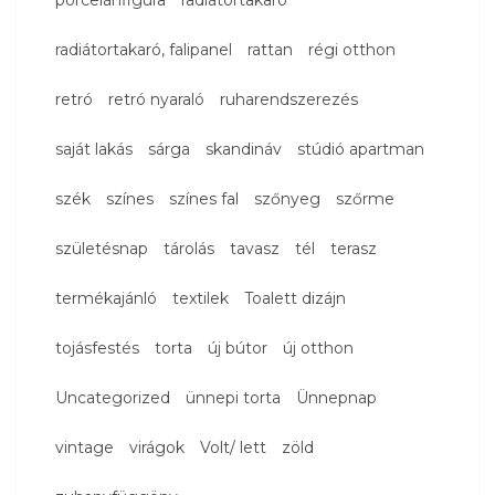
radiátortakaró, falipanel
rattan
régi otthon
retró
retró nyaraló
ruharendszerezés
saját lakás
sárga
skandináv
stúdió apartman
szék
színes
színes fal
szőnyeg
szőrme
születésnap
tárolás
tavasz
tél
terasz
termékajánló
textilek
Toalett dizájn
tojásfestés
torta
új bútor
új otthon
Uncategorized
ünnepi torta
Ünnepnap
vintage
virágok
Volt/ lett
zöld