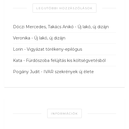
LEGUTÓBBI HOZZÁSZÓLÁSOK
Dóczi Mercedes, Takács Anikó
-
Új lakó, új dizájn
Veronika
-
Új lakó, új dizájn
Lorin
-
Vigyázat törékeny-epilógus
Kata
-
Fürdőszoba felújítás kis költségvetésből
Pogány Judit
-
IVAR szekrények új élete
INFORMÁCIÓK