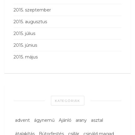
2015. szeptember
2015. augusztus
2015. július
2015. június
2015. május
KATEGÓRIÁK
advent
ágynemű
Ajánló
arany
asztal
átalakítás
Bútorfestés
csillár
csináld magad