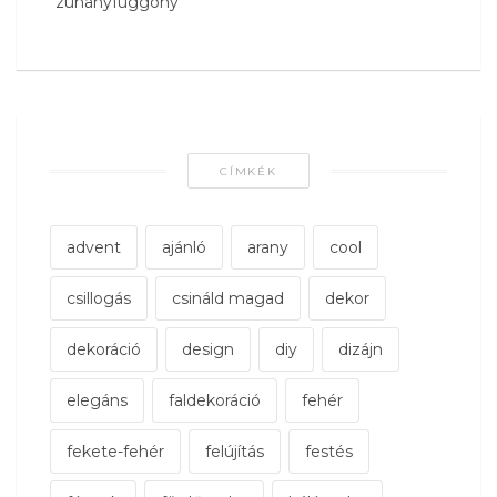
zuhanyfüggöny
CÍMKÉK
advent
ajánló
arany
cool
csillogás
csináld magad
dekor
dekoráció
design
diy
dizájn
elegáns
faldekoráció
fehér
fekete-fehér
felújítás
festés