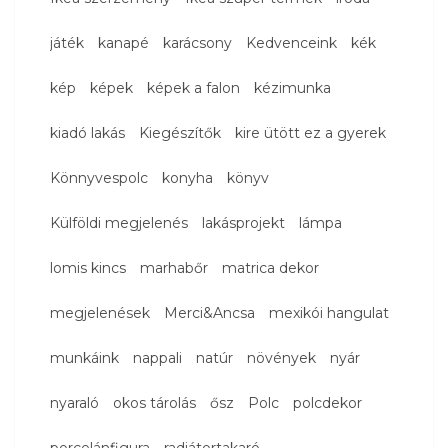
játék
kanapé
karácsony
Kedvenceink
kék
kép
képek
képek a falon
kézimunka
kiadó lakás
Kiegészítők
kire ütött ez a gyerek
Könnyvespolc
konyha
könyv
Külföldi megjelenés
lakásprojekt
lámpa
lomis kincs
marhabőr
matrica dekor
megjelenések
Merci&Ancsa
mexikói hangulat
munkáink
nappali
natúr
növények
nyár
nyaraló
okos tárolás
ősz
Polc
polcdekor
porcelánfigura
radiátortakaró